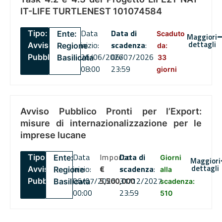
IT-LIFE TURTLENEST 101074584
Data
Data di
Tipo:
Ente:
Scaduto
Maggiori
dettagli
inizio:
scadenza
:
Avviso
Regione
da:
26/06/2026
06/07/2026
Pubblico
Basilicata
33
08:00
23:59
giorni
Avviso Pubblico Pronti per l’Export:
misure di internazionalizzazione per le
imprese lucane
Data
Importo
Data di
Tipo:
Ente:
Giorni
Maggiori
dettagli
inizio:
€
scadenza
:
Avviso
Regione
alla
06/07/2026
5,500,000
31/12/2027
Pubblico
Basilicata
scadenza:
00:00
23:59
510