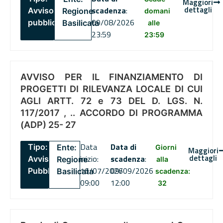
Maggiori
dettagli
scadenza
:
Avviso
Regione
domani
09/08/2026
pubblico
Basilicata
alle
23:59
23:59
AVVISO PER IL FINANZIAMENTO DI
PROGETTI DI RILEVANZA LOCALE DI CUI
AGLI ARTT. 72 e 73 DEL D. LGS. N.
117/2017 , .. ACCORDO DI PROGRAMMA
(ADP) 25- 27
Data
Data di
Tipo:
Ente:
Giorni
Maggiori
dettagli
inizio:
scadenza
:
Avviso
Regione
alla
16/07/2026
09/09/2026
Pubblico
Basilicata
scadenza:
09:00
12:00
32