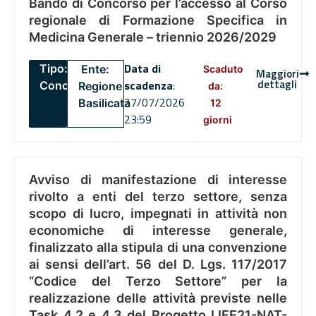
Bando di Concorso per l’accesso al Corso
regionale di Formazione Specifica in
Medicina Generale – triennio 2026/2029
Data di
Tipo:
Ente:
Scaduto
Maggiori
dettagli
scadenza
:
Concorsi
Regione
da:
27/07/2026
Basilicata
12
23:59
giorni
Avviso di manifestazione di interesse
rivolto a enti del terzo settore, senza
scopo di lucro, impegnati in attività non
economiche di interesse generale,
finalizzato alla stipula di una convenzione
ai sensi dell’art. 56 del D. Lgs. 117/2017
“Codice del Terzo Settore” per la
realizzazione delle attività previste nelle
Task 4.2 e 4.3 del Progetto LIFE21-NAT-