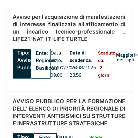
Avviso per l’acquisizione di manifestazioni
di interesse finalizzata all’affidamento di
un incarico tecnico-professionale ..
LIFE21-NAT-IT-LIFE TURTLE
Data
Data di
Tipo:
Ente:
Scaduto
Maggiori
dettagli
inizio:
scadenza
:
Avviso
Regione
da:
22/07/2026
06/08/2026
Pubblico
Basilicata
2
09:00
23:59
giorni
AVVISO PUBBLICO PER LA FORMAZIONE
DELL’ ELENCO DI PRIORITÀ REGIONALE DI
INTERVENTI ANTISISMICI SU STRUTTURE
E INFRASTRUTTURE STRATEGICHE
Data di
Tipo:
Ente:
Scade