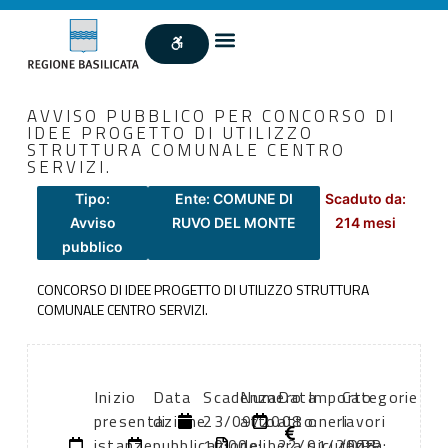
AVVISO PUBBLICO PER CONCORSO DI
IDEE PROGETTO DI UTILIZZO
STRUTTURA COMUNALE CENTRO
SERVIZI.
Tipo:
Ente: COMUNE DI
Scaduto da:
Avviso
RUVO DEL MONTE
214 mesi
pubblico
CONCORSO DI IDEE PROGETTO DI UTILIZZO STRUTTURA
COMUNALE CENTRO SERVIZI.
Inizio
Data
Scadenza:
Numero
Data
Importo
Categorie
presentazione
di
23/09/2008
atto:
atto:
oneri
lavori
istanze:
pubblicazione:
10:00
delibera
22/01/2008
sicurezza:
(DPR