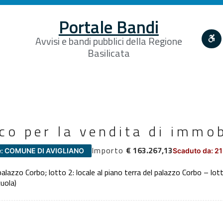
Portale Bandi
Avvisi e bandi pubblici della Regione
Basilicata
co per la vendita di immo
Importo
€ 163.267,13
e: COMUNE DI AVIGLIANO
Scaduto da: 2
 palazzo Corbo; lotto 2: locale al piano terra del palazzo Corbo – lott
cuola)