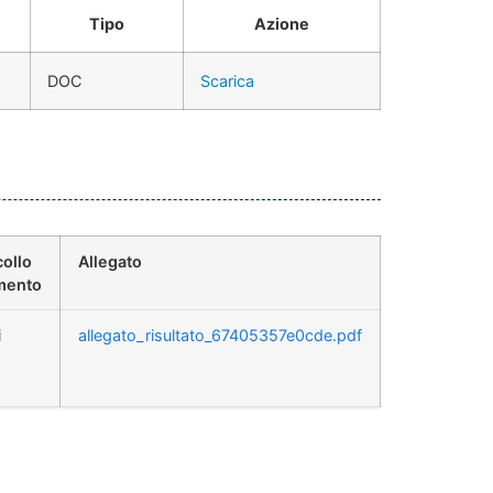
Tipo
Azione
DOC
Scarica
collo
Allegato
mento
i
allegato_risultato_67405357e0cde.pdf