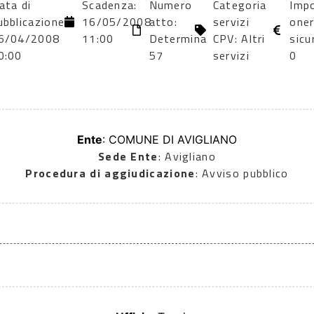
ata di
Scadenza:
Numero
Categoria
Imp
ubblicazione:
16/05/2008
atto:
servizi
oner
6/04/2008
11:00
Determina
CPV: Altri
sicu
0:00
57
servizi
0
Ente
: COMUNE DI AVIGLIANO
Sede Ente
: Avigliano
Procedura di aggiudicazione
: Avviso pubblico