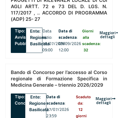
PROGETTI DI RILEVANZA LOCALE DI CUI
AGLI ARTT. 72 e 73 DEL D. LGS. N.
117/2017 , .. ACCORDO DI PROGRAMMA
(ADP) 25- 27
Data
Data di
Tipo:
Ente:
Giorni
Maggiori
dettagli
inizio:
scadenza
:
Avviso
Regione
alla
16/07/2026
09/09/2026
Pubblico
Basilicata
scadenza:
09:00
12:00
32
Bando di Concorso per l’accesso al Corso
regionale di Formazione Specifica in
Medicina Generale – triennio 2026/2029
Data di
Tipo:
Ente:
Scaduto
Maggiori
dettagli
scadenza
:
Concorsi
Regione
da:
27/07/2026
Basilicata
12
23:59
giorni