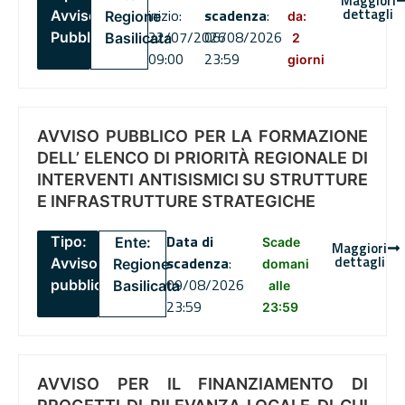
Maggiori
dettagli
inizio:
scadenza
:
Avviso
Regione
da:
22/07/2026
06/08/2026
Pubblico
Basilicata
2
09:00
23:59
giorni
AVVISO PUBBLICO PER LA FORMAZIONE
DELL’ ELENCO DI PRIORITÀ REGIONALE DI
INTERVENTI ANTISISMICI SU STRUTTURE
E INFRASTRUTTURE STRATEGICHE
Data di
Tipo:
Ente:
Scade
Maggiori
dettagli
scadenza
:
Avviso
Regione
domani
09/08/2026
pubblico
Basilicata
alle
23:59
23:59
AVVISO PER IL FINANZIAMENTO DI