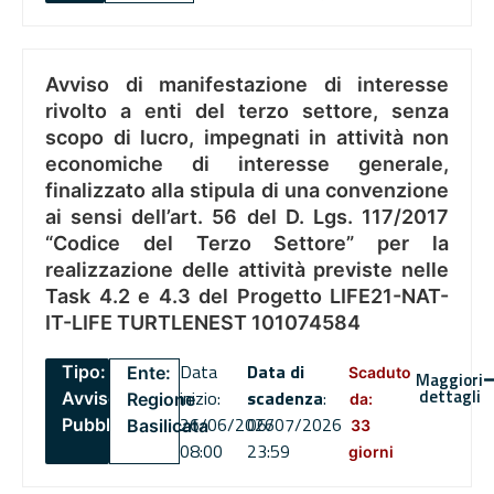
Avviso di manifestazione di interesse
rivolto a enti del terzo settore, senza
scopo di lucro, impegnati in attività non
economiche di interesse generale,
finalizzato alla stipula di una convenzione
ai sensi dell’art. 56 del D. Lgs. 117/2017
“Codice del Terzo Settore” per la
realizzazione delle attività previste nelle
Task 4.2 e 4.3 del Progetto LIFE21-NAT-
IT-LIFE TURTLENEST 101074584
Data
Data di
Tipo:
Ente:
Scaduto
Maggiori
dettagli
inizio:
scadenza
:
Avviso
Regione
da:
26/06/2026
06/07/2026
Pubblico
Basilicata
33
08:00
23:59
giorni