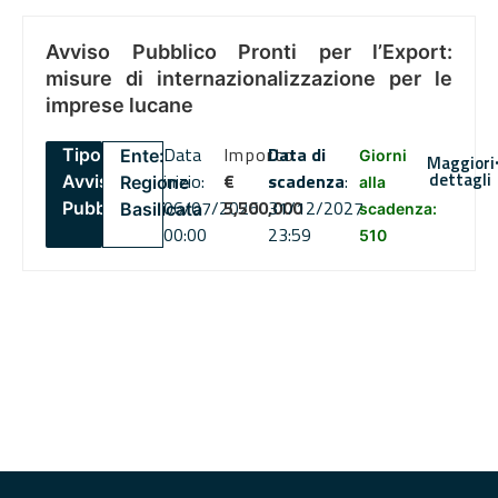
Avviso Pubblico Pronti per l’Export:
misure di internazionalizzazione per le
imprese lucane
Data
Importo
Data di
Tipo:
Ente:
Giorni
Maggiori
dettagli
inizio:
€
scadenza
:
Avviso
Regione
alla
06/07/2026
5,500,000
31/12/2027
Pubblico
Basilicata
scadenza:
00:00
23:59
510