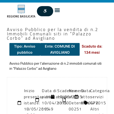
Avviso Pubblico per la vendita di n.2
Immobili Comunali siti in “Palazzo
Corbo” ad Avigliano
Tipo: Avviso
Ente: COMUNE DI
Scaduto da:
pubblico
AVIGLIANO
134 mesi
Avviso Pubblico per l’alienazione di n.2 immobili comunali siti
in “Palazzo Corbo” ad Avigliano
Inizio
Data di
Scadenza:
Numero
Data
Categoria
presentazione
pubblicazione:
18/05/2015
atto:
atto:
servizi
istanze:
10/04/2015
11:00
Determina
09/04/2015
CPV:
18/05/2015
10:49
00251
Altri