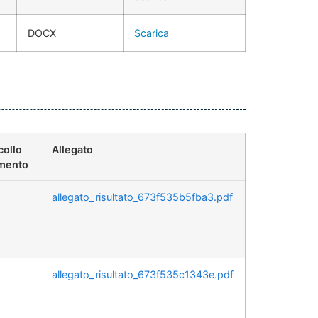
DOCX
Scarica
collo
Allegato
mento
allegato_risultato_673f535b5fba3.pdf
allegato_risultato_673f535c1343e.pdf