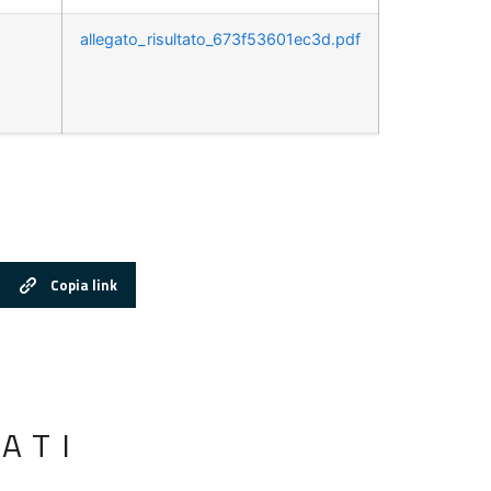
allegato_risultato_673f53601ec3d.pdf
Copia link
ATI