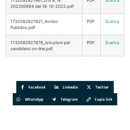
1732092827467_D.G.R. N.
PDF
Scarica
202200684 del 18-10-2022.pdf
1732092827821_Avviso
PDF
Scarica
Pubblico.pdf
1732092827878_Istruzioni per
PDF
Scarica
candidarsi on-line.pdf
Facebook
Linkedin
Twitter
WhatsApp
Telegram
Copia link