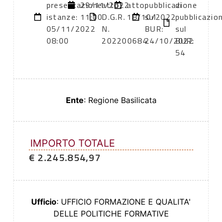
presentazione
29/11/2022
atto:
atto:
pubblicazione
di
istanze:
11:00
D.G.R.
18/10/2022
sul
pubblicazio
05/11/2022
N.
BUR:
sul
08:00
202200684
24/10/2022
BUR:
54
Ente
: Regione Basilicata
IMPORTO TOTALE
€ 2.245.854,97
Ufficio
: UFFICIO FORMAZIONE E QUALITA'
DELLE POLITICHE FORMATIVE