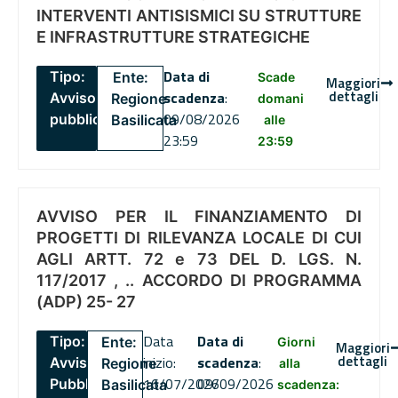
INTERVENTI ANTISISMICI SU STRUTTURE
E INFRASTRUTTURE STRATEGICHE
Data di
Tipo:
Ente:
Scade
Maggiori
dettagli
scadenza
:
Avviso
Regione
domani
09/08/2026
pubblico
Basilicata
alle
23:59
23:59
AVVISO PER IL FINANZIAMENTO DI
PROGETTI DI RILEVANZA LOCALE DI CUI
AGLI ARTT. 72 e 73 DEL D. LGS. N.
117/2017 , .. ACCORDO DI PROGRAMMA
(ADP) 25- 27
Data
Data di
Tipo:
Ente:
Giorni
Maggiori
dettagli
inizio:
scadenza
:
Avviso
Regione
alla
16/07/2026
09/09/2026
Pubblico
Basilicata
scadenza: