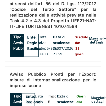
ai sensi dell’art. 56 del D. Lgs. 117/2017
“Codice del Terzo Settore” per la
realizzazione delle attività previste nelle
Task 4.2 e 4.3 del Progetto LIFE21-NAT-
IT-LIFE TURTLENEST 101074584
Data
Data di
Tipo:
Ente:
Scaduto
Maggiori
dettagli
inizio:
scadenza
:
Avviso
Regione
da:
26/06/2026
06/07/2026
Pubblico
Basilicata
33
08:00
23:59
giorni
Avviso Pubblico Pronti per l’Export:
misure di internazionalizzazione per le
imprese lucane
Data
Importo
Data di
Tipo:
Ente:
Giorni
Maggiori
dettagli
inizio:
€
scadenza
:
Avviso
Regione
alla