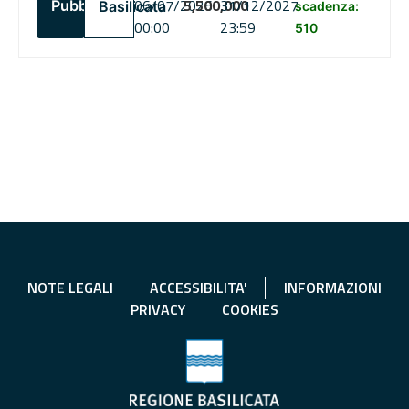
06/07/2026
5,500,000
31/12/2027
Pubblico
Basilicata
scadenza:
00:00
23:59
510
NOTE LEGALI
ACCESSIBILITA'
INFORMAZIONI
PRIVACY
COOKIES