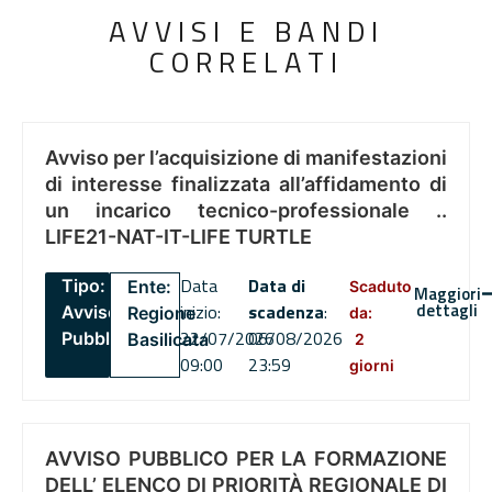
AVVISI E BANDI
CORRELATI
Avviso per l’acquisizione di manifestazioni
di interesse finalizzata all’affidamento di
un incarico tecnico-professionale ..
LIFE21-NAT-IT-LIFE TURTLE
Data
Data di
Tipo:
Ente:
Scaduto
Maggiori
dettagli
inizio:
scadenza
:
Avviso
Regione
da:
22/07/2026
06/08/2026
Pubblico
Basilicata
2
09:00
23:59
giorni
AVVISO PUBBLICO PER LA FORMAZIONE
DELL’ ELENCO DI PRIORITÀ REGIONALE DI