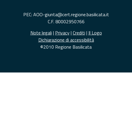
PEC: AOO-giunta@cert.regione.basilicata.it
C.F. 80002950766
Note legali
|
Privacy
|
Crediti
|
Il Logo
Dichiarazione di accessibilità
©2010 Regione Basilicata