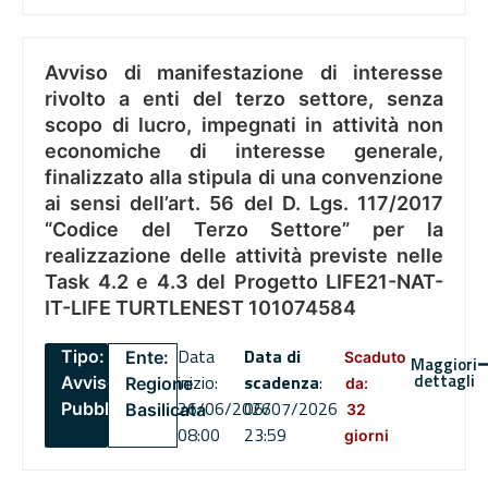
Avviso di manifestazione di interesse
rivolto a enti del terzo settore, senza
scopo di lucro, impegnati in attività non
economiche di interesse generale,
finalizzato alla stipula di una convenzione
ai sensi dell’art. 56 del D. Lgs. 117/2017
“Codice del Terzo Settore” per la
realizzazione delle attività previste nelle
Task 4.2 e 4.3 del Progetto LIFE21-NAT-
IT-LIFE TURTLENEST 101074584
Data
Data di
Tipo:
Ente:
Scaduto
Maggiori
dettagli
inizio:
scadenza
:
Avviso
Regione
da:
26/06/2026
06/07/2026
Pubblico
Basilicata
32
08:00
23:59
giorni