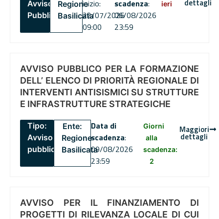
dettagli
inizio:
scadenza
:
Avviso
Regione
ieri
22/07/2026
06/08/2026
Pubblico
Basilicata
09:00
23:59
AVVISO PUBBLICO PER LA FORMAZIONE
DELL’ ELENCO DI PRIORITÀ REGIONALE DI
INTERVENTI ANTISISMICI SU STRUTTURE
E INFRASTRUTTURE STRATEGICHE
Data di
Tipo:
Ente:
Giorni
Maggiori
dettagli
scadenza
:
Avviso
Regione
alla
09/08/2026
pubblico
Basilicata
scadenza:
23:59
2
AVVISO PER IL FINANZIAMENTO DI
PROGETTI DI RILEVANZA LOCALE DI CUI