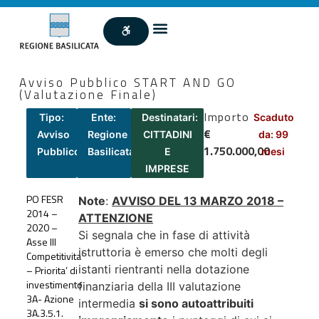
Avviso Pubblico START AND GO
(Valutazione Finale)
Importo
Tipo:
Ente:
Destinatari:
Scaduto
€
Avviso
Regione
CITTADINI
da: 99
1.750.000,00
Pubblico
Basilicata
E
mesi
IMPRESE
PO FESR
Note
:
AVVISO DEL 13 MARZO 2018 –
2014 –
ATTENZIONE
2020 –
Si segnala che in fase di attività
Asse III
istruttoria è emerso che molti degli
Competitivita’
istanti rientranti nella dotazione
– Priorita’ di
investimento
finanziaria della III valutazione
3A- Azione
intermedia
si sono autoattribuiti
3A.3.5.1.