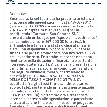
FAQ
Domanda:
Buonasera, la sottoscritta ha presentato istanza
di accesso alle agevolazioni in data 13/03/2017
(pratica IST17002952) e successivamente in data
28/06/2017 (pratica IST17009893) per la
costituenda “Farmacia San Gerardo SNC”,
presentando un budget per “spese di investimento”
per complessivi euro 167.000,00 (oltre iva). In
entrambe le istanze era state dichiarata, fra le
altre, una disponibilità in capo ai soci, di risorse
finanziarie per un ammontare non inferiore al 55%
dell’investimento. Entrambe le istanze non sono
rientrante nella dotazione finanziaria e pertanto
non sono state istruite. A valle della presentazione
dell’ultima istanza abbiamo comunque iniziato a
dar seguito all’investimento, costituendo la
società (oggi “FARMACIA SAN GERARDO S.N.C.
DELLA DOTT.SSA SIMONA PISCIOTTA & C”,
costituita fra gli stessi firmatari delle istanze
sopracitate), sostenendo un investimento iniziale
parziale, che ci ha portato uscite per c.a. Euro €
39.635 (oltre IVA). Vorremmo ora ripresentare
istanza di accesso alle agevolazioni e partecipare
alla valutazione finale con il medesimo progetto.
Avendo già sostenuto parte degli investimenti, al