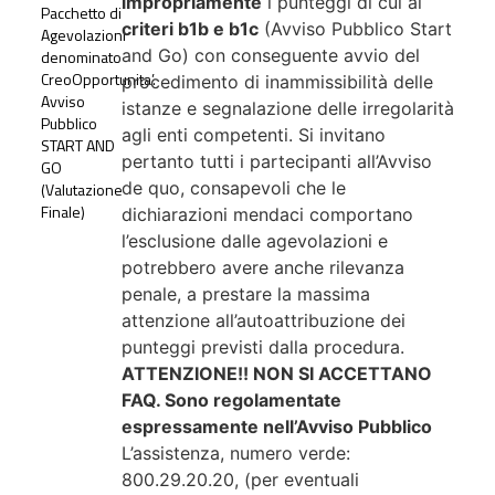
impropriamente
i punteggi di cui ai
Pacchetto di
criteri b1b e b1c
(Avviso Pubblico Start
Agevolazioni
and Go) con conseguente avvio del
denominato
CreoOpportunita’.
procedimento di inammissibilità delle
Avviso
istanze e segnalazione delle irregolarità
Pubblico
agli enti competenti. Si invitano
START AND
pertanto tutti i partecipanti all’Avviso
GO
de quo, consapevoli che le
(Valutazione
Finale)
dichiarazioni mendaci comportano
l’esclusione dalle agevolazioni e
potrebbero avere anche rilevanza
penale, a prestare la massima
attenzione all’autoattribuzione dei
punteggi previsti dalla procedura.
ATTENZIONE!! NON SI ACCETTANO
FAQ. Sono regolamentate
espressamente nell’Avviso Pubblico
L’assistenza, numero verde:
800.29.20.20, (per eventuali