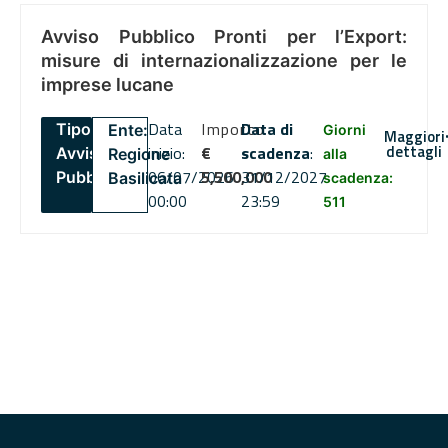
Avviso Pubblico Pronti per l’Export:
misure di internazionalizzazione per le
imprese lucane
Data
Importo
Data di
Tipo:
Ente:
Giorni
Maggiori
dettagli
inizio:
€
scadenza
:
Avviso
Regione
alla
06/07/2026
5,500,000
31/12/2027
Pubblico
Basilicata
scadenza:
00:00
23:59
511