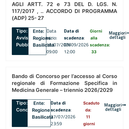
AGLI ARTT. 72 e 73 DEL D. LGS. N.
117/2017 , .. ACCORDO DI PROGRAMMA
(ADP) 25- 27
Data
Data di
Tipo:
Ente:
Giorni
Maggiori
dettagli
inizio:
scadenza
:
Avviso
Regione
alla
16/07/2026
09/09/2026
Pubblico
Basilicata
scadenza:
09:00
12:00
33
Bando di Concorso per l’accesso al Corso
regionale di Formazione Specifica in
Medicina Generale – triennio 2026/2029
Data di
Tipo:
Ente:
Scaduto
Maggiori
dettagli
scadenza
:
Concorsi
Regione
da:
27/07/2026
Basilicata
11
23:59
giorni