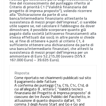
fine del riconoscimento del punteggio riferito al
Criterio di priorità C1 (“Validità finanziaria del
progetto di impresa proposto”), volendo ricorrere
alla “Dichiarazione da parte di una
banca/intermediario finanziario attestante la
sussistenza di mezzi propri dell’impresa”, ci sarebbe
utile sapere se, nel calcolare il fabbisogno da dover
dimostrare, è possibile scorporare quanto già
pagato dalla società (attraverso finanziamenti alla
stessa effettuati dai soci); in altre parole si chiede
se, al fine di ottenere 4 punti al criterio C1, è
sufficiente ottenere una dichiarazione da parte di
una banca/intermediario finanziari, che attesti la
sussistenza di mezzi propri dell’impresa per un
ammontare di Euro 52.215,00 (ovvero (55% X
167.000 Euro) – 39.635 Euro).
Risposta:
Come riportato nei chiarimenti pubblicati sul sito
Il pagamento delle fatture
A conferma dei punteggi C1a, C1b, C1c, C1d, di
cui all’allegato B , lettera C “Validità tecnico
finanziaria del Progetto di Impresa proposto” di
ciascuno dei tre Avvisi Pubblici del Pacchetto, in
attuazione di quanto disposto dall’art. 10
comma 3 degli Avvisi Start and Go e Go and