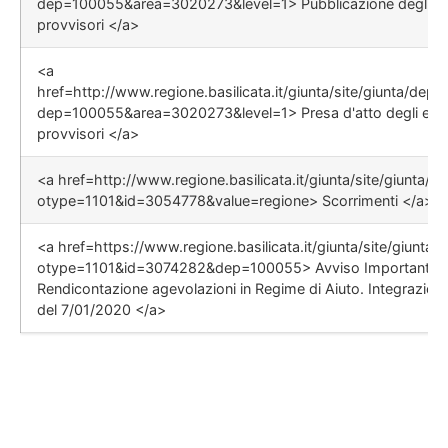
dep=100055&area=3020273&level=1> Pubblicazione degli el
provvisori </a>
<a
href=http://www.regione.basilicata.it/giunta/site/giunta/depa
dep=100055&area=3020273&level=1> Presa d'atto degli elen
provvisori </a>
<a href=http://www.regione.basilicata.it/giunta/site/giunta/det
otype=1101&id=3054778&value=regione> Scorrimenti </a>
<a href=https://www.regione.basilicata.it/giunta/site/giunta/de
otype=1101&id=3074282&dep=100055> Avviso Importante!
Rendicontazione agevolazioni in Regime di Aiuto. Integrazion
del 7/01/2020 </a>