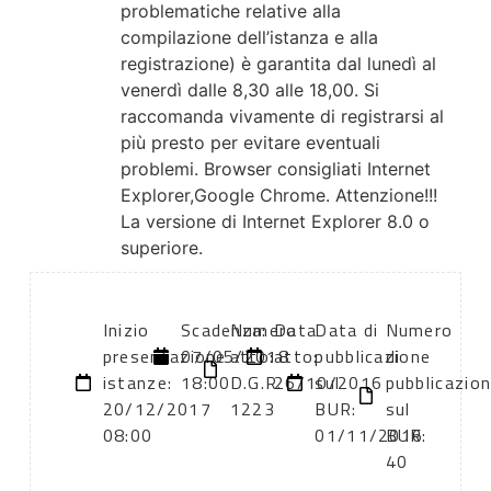
problematiche relative alla
compilazione dell’istanza e alla
registrazione) è garantita dal lunedì al
venerdì dalle 8,30 alle 18,00. Si
raccomanda vivamente di registrarsi al
più presto per evitare eventuali
problemi. Browser consigliati Internet
Explorer,Google Chrome. Attenzione!!!
La versione di Internet Explorer 8.0 o
superiore.
Inizio
Scadenza:
Numero
Data
Data di
Numero
presentazione
07/05/2018
atto:
atto:
pubblicazione
di
istanze:
18:00
D.G.R.
26/10/2016
sul
pubblicazio
20/12/2017
1223
BUR:
sul
08:00
01/11/2016
BUR:
40