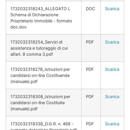
1732032318243_ALLEGATO L
DOC
Scarica
Schema di Dichiarazione
Proprietario Immobile - formato
doc.doc
1732032318254_Servizi di
PDF
Scarica
assistenza e tutoraggio di cui
all’art. 8 comma 3.pdf
1732032318278_Istruzioni per
PDF
Scarica
candidarsi on-line Costituende
(manuale).pdf
1732032318308_Istruzioni per
PDF
Scarica
candidarsi on-line Costituite
(manuale).pdf
1732032318338_D.G.R. n. 468 -
PDF
Scarica
aumento dotazione finanziaria.pdf