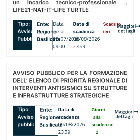
un incarico tecnico-professionale ..
LIFE21-NAT-IT-LIFE TURTLE
Data
Data di
Tipo:
Ente:
Scaduto
Maggiori
dettagli
inizio:
scadenza
:
Avviso
Regione
ieri
22/07/2026
06/08/2026
Pubblico
Basilicata
09:00
23:59
AVVISO PUBBLICO PER LA FORMAZIONE
DELL’ ELENCO DI PRIORITÀ REGIONALE DI
INTERVENTI ANTISISMICI SU STRUTTURE
E INFRASTRUTTURE STRATEGICHE
Data di
Tipo:
Ente:
Giorni
Maggiori
dettagli
scadenza
:
Avviso
Regione
alla
09/08/2026
pubblico
Basilicata
scadenza:
23:59
2