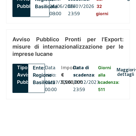
26/06/2026
06/07/2026
Pubblico
Basilicata
32
08:00
23:59
giorni
Avviso Pubblico Pronti per l’Export:
misure di internazionalizzazione per le
imprese lucane
Data
Importo
Data di
Tipo:
Ente:
Giorni
Maggiori
dettagli
inizio:
€
scadenza
:
Avviso
Regione
alla
06/07/2026
5,500,000
31/12/2027
Pubblico
Basilicata
scadenza:
00:00
23:59
511