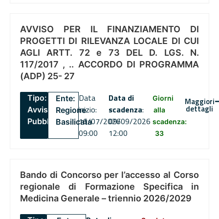
AVVISO PER IL FINANZIAMENTO DI
PROGETTI DI RILEVANZA LOCALE DI CUI
AGLI ARTT. 72 e 73 DEL D. LGS. N.
117/2017 , .. ACCORDO DI PROGRAMMA
(ADP) 25- 27
Data
Data di
Tipo:
Ente:
Giorni
Maggiori
dettagli
inizio:
scadenza
:
Avviso
Regione
alla
16/07/2026
09/09/2026
Pubblico
Basilicata
scadenza:
09:00
12:00
33
Bando di Concorso per l’accesso al Corso
regionale di Formazione Specifica in
Medicina Generale – triennio 2026/2029