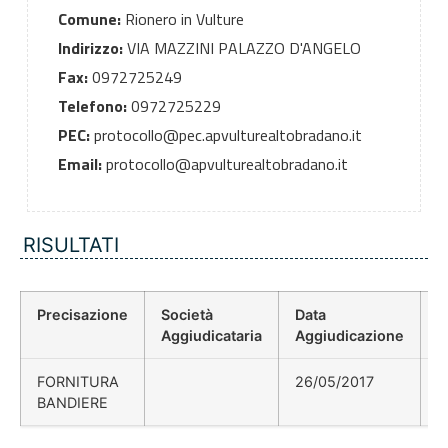
Comune:
Rionero in Vulture
Indirizzo:
VIA MAZZINI PALAZZO D'ANGELO
Fax:
0972725249
Telefono:
0972725229
PEC:
protocollo@pec.apvulturealtobradano.it
Email:
protocollo@apvulturealtobradano.it
RISULTATI
Precisazione
Società
Data
P
Aggiudicataria
Aggiudicazione
D
FORNITURA
26/05/2017
BANDIERE