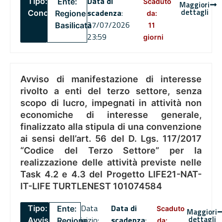
Data di
Tipo:
Ente:
Scaduto
Maggiori
dettagli
scadenza
:
Concorsi
Regione
da:
27/07/2026
Basilicata
11
23:59
giorni
Avviso di manifestazione di interesse
rivolto a enti del terzo settore, senza
scopo di lucro, impegnati in attività non
economiche di interesse generale,
finalizzato alla stipula di una convenzione
ai sensi dell’art. 56 del D. Lgs. 117/2017
“Codice del Terzo Settore” per la
realizzazione delle attività previste nelle
Task 4.2 e 4.3 del Progetto LIFE21-NAT-
IT-LIFE TURTLENEST 101074584
Data
Data di
Tipo:
Ente:
Scaduto
Maggiori
dettagli
inizio:
scadenza
:
Avviso
Regione
da: