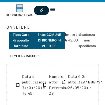
BANDIERE
Importo
Tipo: Gare
Ente: COMUNE
Scadenza
€ 45,00
di appalto
DI RIONERO IN
non
forniture
VULTURE
specificata
FORNITURA BANDIERE
Data di
Numero
Data
CIG:
pubblicazione:
atto:
atto:
ZEA1EDB791
31/01/2018
Determina
26/05/2017
16:45
23