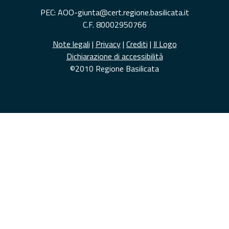
PEC: AOO-giunta@cert.regione.basilicata.it
C.F. 80002950766
Note legali
|
Privacy
|
Crediti
|
Il Logo
Dichiarazione di accessibilità
©2010 Regione Basilicata