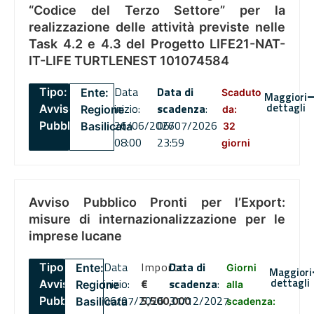
“Codice del Terzo Settore” per la
realizzazione delle attività previste nelle
Task 4.2 e 4.3 del Progetto LIFE21-NAT-
IT-LIFE TURTLENEST 101074584
Data
Data di
Tipo:
Ente:
Scaduto
Maggiori
dettagli
inizio:
scadenza
:
Avviso
Regione
da:
26/06/2026
06/07/2026
Pubblico
Basilicata
32
08:00
23:59
giorni
Avviso Pubblico Pronti per l’Export:
misure di internazionalizzazione per le
imprese lucane
Data
Importo
Data di
Tipo:
Ente:
Giorni
Maggiori
dettagli
inizio:
€
scadenza
:
Avviso
Regione
alla
06/07/2026
5,500,000
31/12/2027
Pubblico
Basilicata
scadenza: