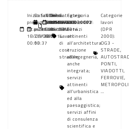
Inizio
Data
Scadenza:
Numero
CIG:
CUP:
Data
Categoria
Categoria
Categorie
presentazione
di
17/10/2014
atto:
5885667E0B
I37H14000030002
atto:
lavori
servizi CPV:
lavori
istanze:
pubblicazione:
11:00
Determina
06/08/2014
CPV:
Servizi
(DPR
18/08/2014
27/08/2014
665
Lavori
attinenti
2000):
00:00
13:37
di
all'architettura
OG3 -
costruzione
e
STRADE,
stradale
all'ingegneria,
AUTOSTRAD
anche
PONTI,
integrata;
VIADOTTI,
servizi
FERROVIE,
attinenti
METROPOLI
all'urbanistica
...
ed alla
paesaggistica;
servizi affini
di consulenza
scientifica e