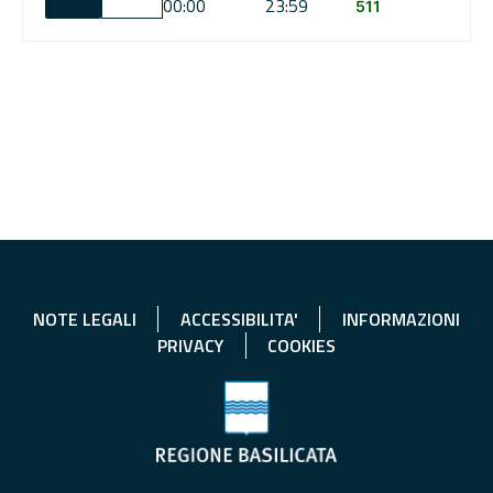
00:00
23:59
511
NOTE LEGALI
ACCESSIBILITA'
INFORMAZIONI
PRIVACY
COOKIES