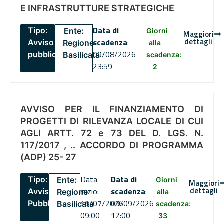
E INFRASTRUTTURE STRATEGICHE
Data di
Tipo:
Ente:
Giorni
Maggiori
dettagli
scadenza
:
Avviso
Regione
alla
09/08/2026
pubblico
Basilicata
scadenza:
23:59
2
AVVISO PER IL FINANZIAMENTO DI
PROGETTI DI RILEVANZA LOCALE DI CUI
AGLI ARTT. 72 e 73 DEL D. LGS. N.
117/2017 , .. ACCORDO DI PROGRAMMA
(ADP) 25- 27
Data
Data di
Tipo:
Ente:
Giorni
Maggiori
dettagli
inizio:
scadenza
:
Avviso
Regione
alla
16/07/2026
09/09/2026
Pubblico
Basilicata
scadenza:
09:00
12:00
33