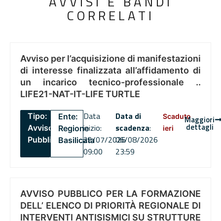
AVVISI E BANDI
CORRELATI
Avviso per l’acquisizione di manifestazioni
di interesse finalizzata all’affidamento di
un incarico tecnico-professionale ..
LIFE21-NAT-IT-LIFE TURTLE
Data
Data di
Tipo:
Ente:
Scaduto
Maggiori
dettagli
inizio:
scadenza
:
Avviso
Regione
ieri
22/07/2026
06/08/2026
Pubblico
Basilicata
09:00
23:59
AVVISO PUBBLICO PER LA FORMAZIONE
DELL’ ELENCO DI PRIORITÀ REGIONALE DI
INTERVENTI ANTISISMICI SU STRUTTURE