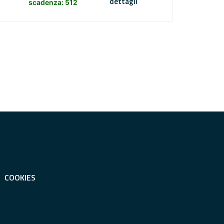
dettagli
scadenza: 512
COOKIES