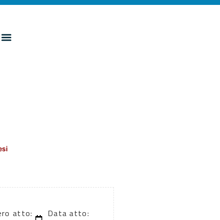
esi
ro atto:
Data atto: