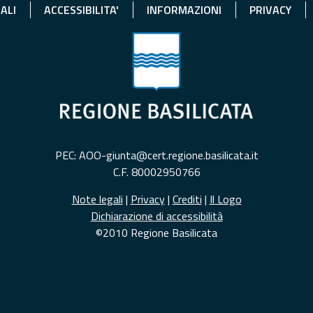
ALI
ACCESSIBILITA'
INFORMAZIONI
PRIVACY
PEC: AOO-giunta@cert.regione.basilicata.it
C.F. 80002950766
Note legali
|
Privacy
|
Crediti
|
Il Logo
Dichiarazione di accessibilità
©2010 Regione Basilicata