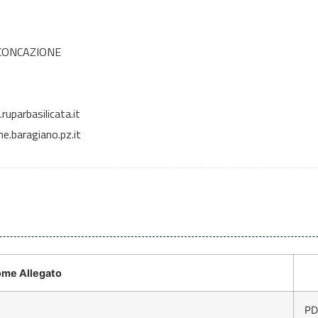
CONCAZIONE
uparbasilicata.it
.baragiano.pz.it
me Allegato
PD