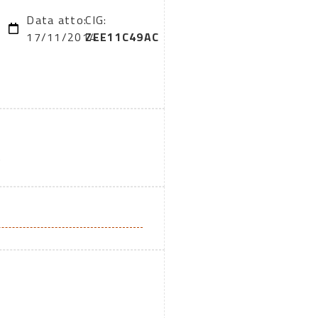
Data atto:
CIG:
17/11/2014
ZEE11C49AC
A