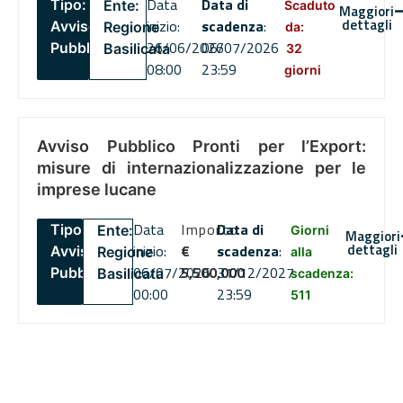
Data
Data di
Tipo:
Ente:
Scaduto
Maggiori
dettagli
inizio:
scadenza
:
Avviso
Regione
da:
26/06/2026
06/07/2026
Pubblico
Basilicata
32
08:00
23:59
giorni
Avviso Pubblico Pronti per l’Export:
misure di internazionalizzazione per le
imprese lucane
Data
Importo
Data di
Tipo:
Ente:
Giorni
Maggiori
dettagli
inizio:
€
scadenza
:
Avviso
Regione
alla
06/07/2026
5,500,000
31/12/2027
Pubblico
Basilicata
scadenza:
00:00
23:59
511