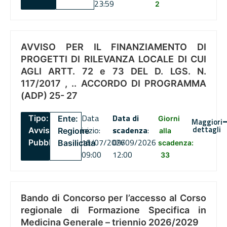
23:59
2
AVVISO PER IL FINANZIAMENTO DI
PROGETTI DI RILEVANZA LOCALE DI CUI
AGLI ARTT. 72 e 73 DEL D. LGS. N.
117/2017 , .. ACCORDO DI PROGRAMMA
(ADP) 25- 27
Data
Data di
Tipo:
Ente:
Giorni
Maggiori
dettagli
inizio:
scadenza
:
Avviso
Regione
alla
16/07/2026
09/09/2026
Pubblico
Basilicata
scadenza:
09:00
12:00
33
Bando di Concorso per l’accesso al Corso
regionale di Formazione Specifica in
Medicina Generale – triennio 2026/2029