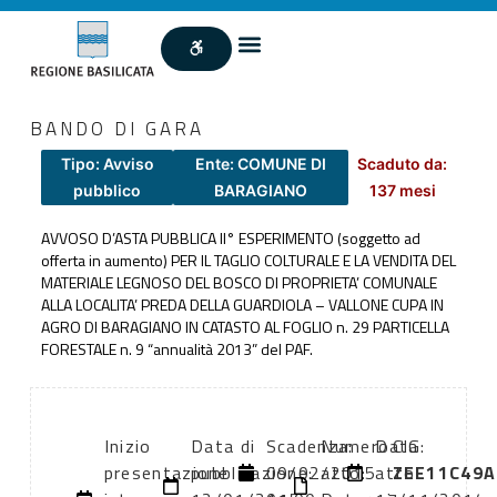
BANDO DI GARA
Tipo: Avviso
Ente: COMUNE DI
Scaduto da:
pubblico
BARAGIANO
137 mesi
AVVOSO D’ASTA PUBBLICA II° ESPERIMENTO (soggetto ad
offerta in aumento) PER IL TAGLIO COLTURALE E LA VENDITA DEL
MATERIALE LEGNOSO DEL BOSCO DI PROPRIETA’ COMUNALE
ALLA LOCALITA’ PREDA DELLA GUARDIOLA – VALLONE CUPA IN
AGRO DI BARAGIANO IN CATASTO AL FOGLIO n. 29 PARTICELLA
FORESTALE n. 9 “annualità 2013” del PAF.
Inizio
Data di
Scadenza:
Numero
Data
CIG:
presentazione
pubblicazione:
09/02/2015
atto:
atto:
ZEE11C49A