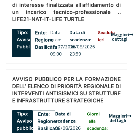
di interesse finalizzata all’affidamento di
un incarico tecnico-professionale ..
LIFE21-NAT-IT-LIFE TURTLE
Data
Data di
Tipo:
Ente:
Scaduto
Maggiori
dettagli
inizio:
scadenza
:
Avviso
Regione
ieri
22/07/2026
06/08/2026
Pubblico
Basilicata
09:00
23:59
AVVISO PUBBLICO PER LA FORMAZIONE
DELL’ ELENCO DI PRIORITÀ REGIONALE DI
INTERVENTI ANTISISMICI SU STRUTTURE
E INFRASTRUTTURE STRATEGICHE
Data di
Tipo:
Ente:
Giorni
Maggiori
dettagli
scadenza
:
Avviso
Regione
alla
09/08/2026
pubblico
Basilicata
scadenza: