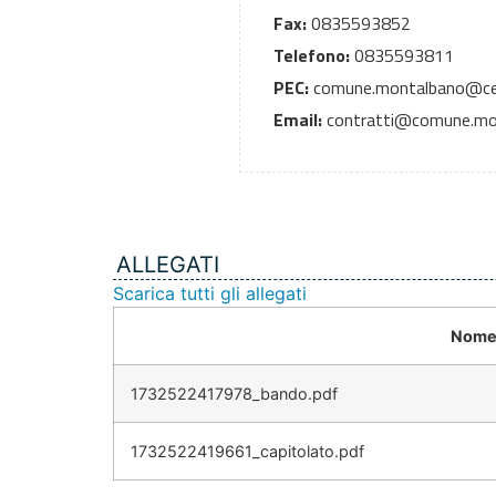
Fax:
0835593852
Telefono:
0835593811
PEC:
comune.montalbano@cert.
Email:
contratti@comune.mon
ALLEGATI
Scarica tutti gli allegati
Nome 
1732522417978_bando.pdf
1732522419661_capitolato.pdf