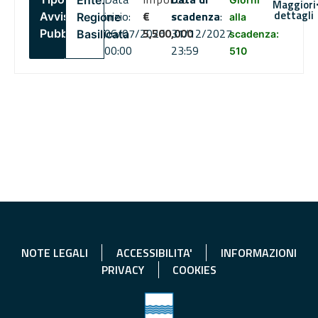
Ente:
Maggiori
dettagli
inizio:
€
scadenza
:
Avviso
Regione
alla
06/07/2026
5,500,000
31/12/2027
Pubblico
Basilicata
scadenza:
00:00
23:59
510
NOTE LEGALI
ACCESSIBILITA'
INFORMAZIONI
PRIVACY
COOKIES