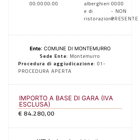
00:00
00:00
alberghieri
0000
e di
- NON
ristorazione
PRESENTE
Ente
: COMUNE DI MONTEMURRO
Sede Ente
: Montemurro
Procedura di aggiudicazione
: 01-
PROCEDURA APERTA
IMPORTO A BASE DI GARA (IVA
ESCLUSA)
€ 84.280,00