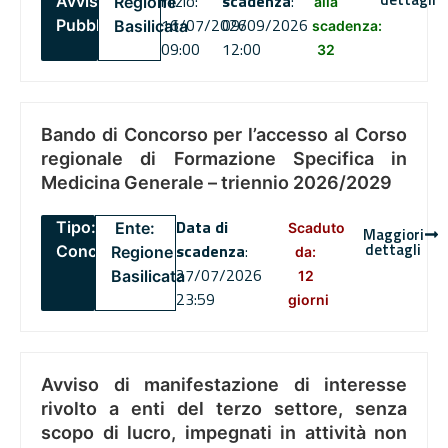
inizio:
scadenza
:
Avviso
Regione
alla
16/07/2026
09/09/2026
Pubblico
Basilicata
scadenza:
09:00
12:00
32
Bando di Concorso per l’accesso al Corso
regionale di Formazione Specifica in
Medicina Generale – triennio 2026/2029
Data di
Tipo:
Ente:
Scaduto
Maggiori
dettagli
scadenza
:
Concorsi
Regione
da:
27/07/2026
Basilicata
12
23:59
giorni
Avviso di manifestazione di interesse
rivolto a enti del terzo settore, senza
scopo di lucro, impegnati in attività non