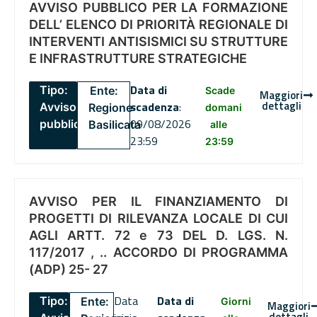
AVVISO PUBBLICO PER LA FORMAZIONE
DELL’ ELENCO DI PRIORITÀ REGIONALE DI
INTERVENTI ANTISISMICI SU STRUTTURE
E INFRASTRUTTURE STRATEGICHE
Data di
Tipo:
Ente:
Scade
Maggiori
dettagli
scadenza
:
Avviso
Regione
domani
09/08/2026
pubblico
Basilicata
alle
23:59
23:59
AVVISO PER IL FINANZIAMENTO DI
PROGETTI DI RILEVANZA LOCALE DI CUI
AGLI ARTT. 72 e 73 DEL D. LGS. N.
117/2017 , .. ACCORDO DI PROGRAMMA
(ADP) 25- 27
Data
Data di
Tipo:
Ente:
Giorni
Maggiori
dettagli