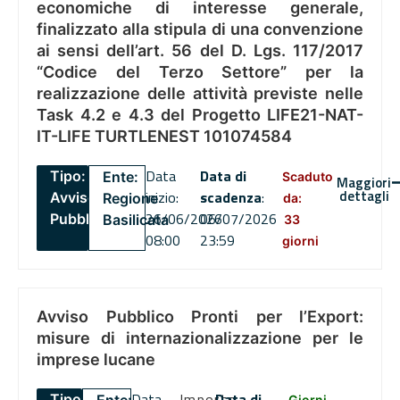
economiche di interesse generale,
finalizzato alla stipula di una convenzione
ai sensi dell’art. 56 del D. Lgs. 117/2017
“Codice del Terzo Settore” per la
realizzazione delle attività previste nelle
Task 4.2 e 4.3 del Progetto LIFE21-NAT-
IT-LIFE TURTLENEST 101074584
Data
Data di
Tipo:
Ente:
Scaduto
Maggiori
dettagli
inizio:
scadenza
:
Avviso
Regione
da:
26/06/2026
06/07/2026
Pubblico
Basilicata
33
08:00
23:59
giorni
Avviso Pubblico Pronti per l’Export:
misure di internazionalizzazione per le
imprese lucane
Data
Importo
Data di
Tipo:
Giorni