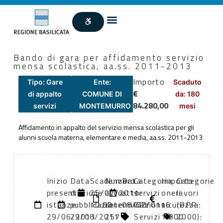
Bando di gara per affidamento servizio
mensa scolastica, aa.ss. 2011-2013
Importo
Tipo: Gare
Ente:
Scaduto
€
di appalto
COMUNE DI
da: 180
84.280,00
servizi
MONTEMURRO
mesi
Affidamento in appalto del servizio mensa scolastica per gli
alunni scuola materna, elementare e media, aa.ss. 2011-2013
Inizio
Data
Scadenza:
Numero
Data
Categoria
Importo
Categorie
presentazione
di
25/07/2011
atto:
atto:
servizi
oneri
lavori
istanze:
pubblicazione:
10:00
determinazione
08/02/0116
CPV:
sicurezza:
(DPR
29/06/2011
29/06/2011
257
Servizi
1.000
2000):