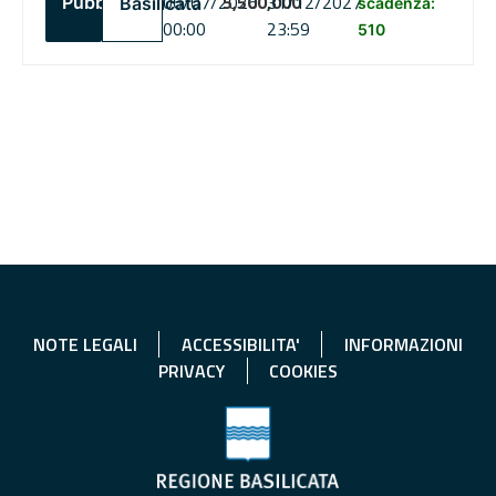
06/07/2026
5,500,000
31/12/2027
Pubblico
Basilicata
scadenza:
00:00
23:59
510
NOTE LEGALI
ACCESSIBILITA'
INFORMAZIONI
PRIVACY
COOKIES