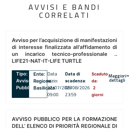
AVVISI E BANDI
CORRELATI
Avviso per l’acquisizione di manifestazioni
di interesse finalizzata all’affidamento di
un incarico tecnico-professionale ..
LIFE21-NAT-IT-LIFE TURTLE
Data
Data di
Tipo:
Ente:
Scaduto
Maggiori
dettagli
inizio:
scadenza
:
Avviso
Regione
da:
22/07/2026
06/08/2026
Pubblico
Basilicata
2
09:00
23:59
giorni
AVVISO PUBBLICO PER LA FORMAZIONE
DELL’ ELENCO DI PRIORITÀ REGIONALE DI