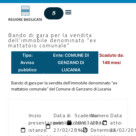
Bando di gara per la vendita
dell’immobile denominato “ex
mattatoio comunale”
Tipo:
Ente: COMUNE DI
Scaduto da:
Avviso
GENZANO DI
148 mesi
pubblico
LUCANIA
Bando di gara per la vendita dell’immobile denominato “ex
mattatoio comunale” del Comune di Genzano di Lucania
Inizio
Data di
Scadenza:
Numero
Data
presentazione
pubblicazione:
28/03/2014
atto:
atto:
istanze:
27/02/2014
11:30
Determina
25/02/20