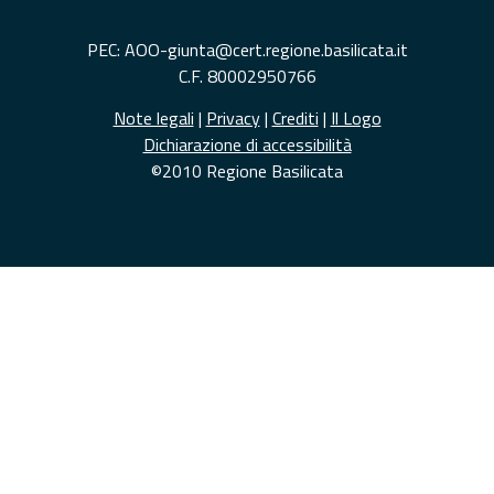
PEC: AOO-giunta@cert.regione.basilicata.it
C.F. 80002950766
Note legali
|
Privacy
|
Crediti
|
Il Logo
Dichiarazione di accessibilità
©2010 Regione Basilicata