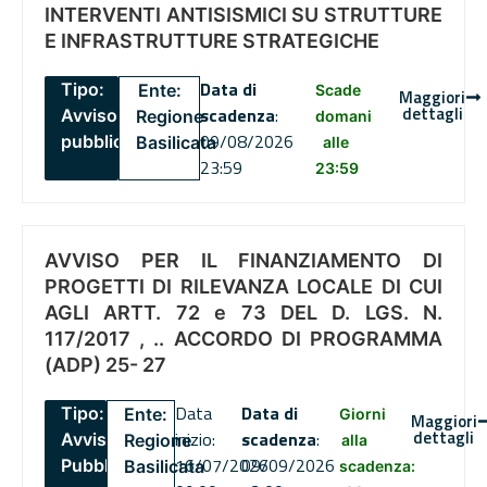
INTERVENTI ANTISISMICI SU STRUTTURE
E INFRASTRUTTURE STRATEGICHE
Data di
Tipo:
Ente:
Scade
Maggiori
dettagli
scadenza
:
Avviso
Regione
domani
09/08/2026
pubblico
Basilicata
alle
23:59
23:59
AVVISO PER IL FINANZIAMENTO DI
PROGETTI DI RILEVANZA LOCALE DI CUI
AGLI ARTT. 72 e 73 DEL D. LGS. N.
117/2017 , .. ACCORDO DI PROGRAMMA
(ADP) 25- 27
Data
Data di
Tipo:
Ente:
Giorni
Maggiori
dettagli
inizio:
scadenza
:
Avviso
Regione
alla
16/07/2026
09/09/2026
Pubblico
Basilicata
scadenza: