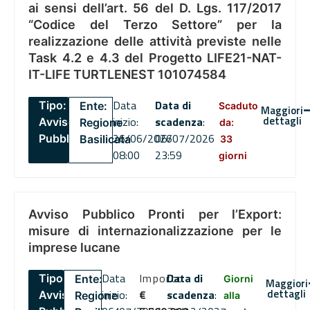
ai sensi dell’art. 56 del D. Lgs. 117/2017
“Codice del Terzo Settore” per la
realizzazione delle attività previste nelle
Task 4.2 e 4.3 del Progetto LIFE21-NAT-
IT-LIFE TURTLENEST 101074584
Data
Data di
Tipo:
Ente:
Scaduto
Maggiori
dettagli
inizio:
scadenza
:
Avviso
Regione
da:
26/06/2026
06/07/2026
Pubblico
Basilicata
33
08:00
23:59
giorni
Avviso Pubblico Pronti per l’Export:
misure di internazionalizzazione per le
imprese lucane
Data
Importo
Data di
Tipo:
Ente:
Giorni
Maggiori
dettagli
inizio:
€
scadenza
:
Avviso
Regione
alla