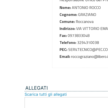
Nome:
ANTONIO ROCCO
Cognome:
GRAZIANO
Comune:
Roccanova
Indirizzo:
VIA VITTORIO EM
Fax:
0973833048
Telefono:
3294310038
PEC:
SERV.TECNICO@PEC.C
Email:
roccograziano@libero.i
ALLEGATI
Scarica tutti gli allegati