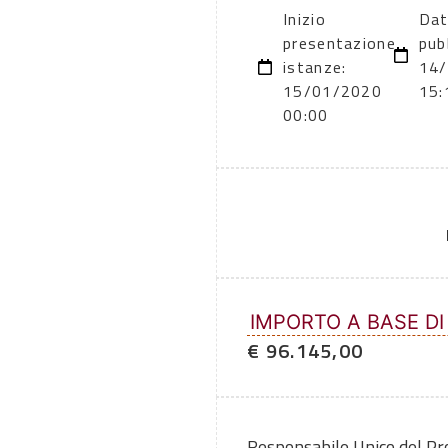
Inizio
Dat
presentazione
pub
istanze:
14
15/01/2020
15:
00:00
IMPORTO A BASE DI
€ 96.145,00
Responsabile Unico del P