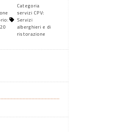
Categoria
ione
servizi CPV:
rio:
Servizi
020
alberghieri e di
ristorazione
A