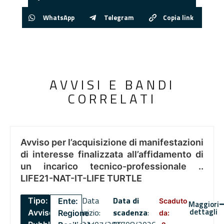
WhatsApp
Telegram
Copia link
AVVISI E BANDI
CORRELATI
Avviso per l’acquisizione di manifestazioni
di interesse finalizzata all’affidamento di
un incarico tecnico-professionale ..
LIFE21-NAT-IT-LIFE TURTLE
Data
Data di
Tipo:
Ente:
Scaduto
Maggiori
dettagli
inizio:
scadenza
:
Avviso
Regione
da: