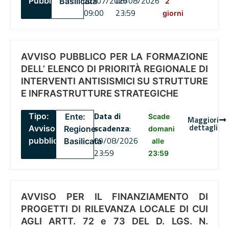
22/07/2026
06/08/2026
Pubblico
Basilicata
2
09:00
23:59
giorni
AVVISO PUBBLICO PER LA FORMAZIONE
DELL’ ELENCO DI PRIORITÀ REGIONALE DI
INTERVENTI ANTISISMICI SU STRUTTURE
E INFRASTRUTTURE STRATEGICHE
Data di
Tipo:
Ente:
Scade
Maggiori
dettagli
scadenza
:
Avviso
Regione
domani
09/08/2026
pubblico
Basilicata
alle
23:59
23:59
AVVISO PER IL FINANZIAMENTO DI
PROGETTI DI RILEVANZA LOCALE DI CUI
AGLI ARTT. 72 e 73 DEL D. LGS. N.