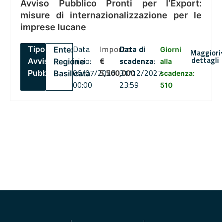
Avviso Pubblico Pronti per l’Export:
misure di internazionalizzazione per le
imprese lucane
Data
Importo
Data di
Tipo:
Ente:
Giorni
Maggiori
dettagli
inizio:
€
scadenza
:
Avviso
Regione
alla
06/07/2026
5,500,000
31/12/2027
Pubblico
Basilicata
scadenza:
00:00
23:59
510