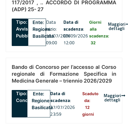
117/2017 , .. ACCORDO DI PROGRAMMA
(ADP) 25- 27
Data
Data di
Tipo:
Ente:
Giorni
Maggiori
dettagli
inizio:
scadenza
:
Avviso
Regione
alla
16/07/2026
09/09/2026
Pubblico
Basilicata
scadenza:
09:00
12:00
32
Bando di Concorso per l’accesso al Corso
regionale di Formazione Specifica in
Medicina Generale – triennio 2026/2029
Data di
Tipo:
Ente:
Scaduto
Maggiori
dettagli
scadenza
:
Concorsi
Regione
da:
27/07/2026
Basilicata
12
23:59
giorni