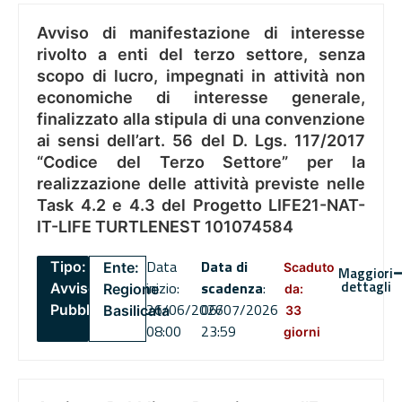
Avviso di manifestazione di interesse
rivolto a enti del terzo settore, senza
scopo di lucro, impegnati in attività non
economiche di interesse generale,
finalizzato alla stipula di una convenzione
ai sensi dell’art. 56 del D. Lgs. 117/2017
“Codice del Terzo Settore” per la
realizzazione delle attività previste nelle
Task 4.2 e 4.3 del Progetto LIFE21-NAT-
IT-LIFE TURTLENEST 101074584
Data
Data di
Tipo:
Ente:
Scaduto
Maggiori
dettagli
inizio:
scadenza
:
Avviso
Regione
da:
26/06/2026
06/07/2026
Pubblico
Basilicata
33
08:00
23:59
giorni