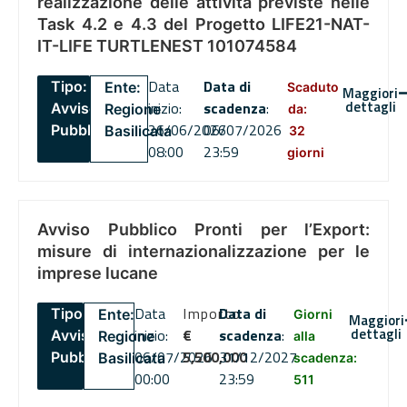
realizzazione delle attività previste nelle
Task 4.2 e 4.3 del Progetto LIFE21-NAT-
IT-LIFE TURTLENEST 101074584
Data
Data di
Tipo:
Ente:
Scaduto
Maggiori
dettagli
inizio:
scadenza
:
Avviso
Regione
da:
26/06/2026
06/07/2026
Pubblico
Basilicata
32
08:00
23:59
giorni
Avviso Pubblico Pronti per l’Export:
misure di internazionalizzazione per le
imprese lucane
Data
Importo
Data di
Tipo:
Ente:
Giorni
Maggiori
dettagli
inizio:
€
scadenza
:
Avviso
Regione
alla
06/07/2026
5,500,000
31/12/2027
Pubblico
Basilicata
scadenza:
00:00
23:59
511