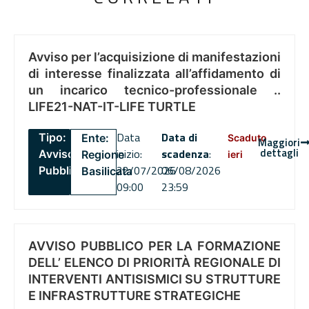
Avviso per l’acquisizione di manifestazioni
di interesse finalizzata all’affidamento di
un incarico tecnico-professionale ..
LIFE21-NAT-IT-LIFE TURTLE
Data
Data di
Tipo:
Ente:
Scaduto
Maggiori
dettagli
inizio:
scadenza
:
Avviso
Regione
ieri
22/07/2026
06/08/2026
Pubblico
Basilicata
09:00
23:59
AVVISO PUBBLICO PER LA FORMAZIONE
DELL’ ELENCO DI PRIORITÀ REGIONALE DI
INTERVENTI ANTISISMICI SU STRUTTURE
E INFRASTRUTTURE STRATEGICHE