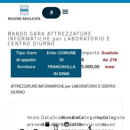
BANDO GARA ATTREZZATURE
INFORMATICHE per LABORATORIO E
CENTRO DIURNO
Importo
Tipo: Gare
Ente: COMUNE
Scaduto
€
di appalto
DI
da: 216
5.000,00
forniture
FRANCAVILLA
mesi
IN SINNI
ATTREZZATURE INFORMATICHE per LABORATORIO E CENTRO
DIURNO
Inizio
Data
Scadenza:
Numero
Data
Categoria
Importo
Categorie
presentazione
di
06/08/2008
atto:
atto:
servizi
oneri
lavori