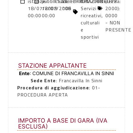
istanze:
pubblicazione:
11:45
DETERMINAZIONE
11/07/2008
CPV:
sicurezza:
(DPR
18/07/2008
18/07/2008
106
Servizi
0
2000):
00:00
00:00
ricreativi,
0000
culturali
- NON
e
PRESENTE
sportivi
STAZIONE APPALTANTE
Ente
: COMUNE DI FRANCAVILLA IN SINNI
Sede Ente
: Francavilla In Sinni
Procedura di aggiudicazione
: 01-
PROCEDURA APERTA
IMPORTO A BASE DI GARA (IVA
ESCLUSA)