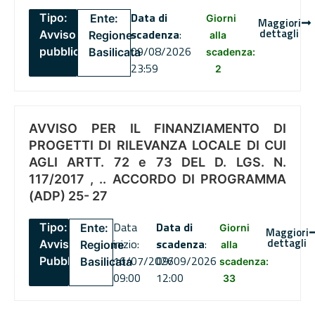
Data di
Tipo:
Ente:
Giorni
Maggiori
dettagli
scadenza
:
Avviso
Regione
alla
09/08/2026
pubblico
Basilicata
scadenza:
23:59
2
AVVISO PER IL FINANZIAMENTO DI
PROGETTI DI RILEVANZA LOCALE DI CUI
AGLI ARTT. 72 e 73 DEL D. LGS. N.
117/2017 , .. ACCORDO DI PROGRAMMA
(ADP) 25- 27
Data
Data di
Tipo:
Ente:
Giorni
Maggiori
dettagli
inizio:
scadenza
:
Avviso
Regione
alla
16/07/2026
09/09/2026
Pubblico
Basilicata
scadenza:
09:00
12:00
33