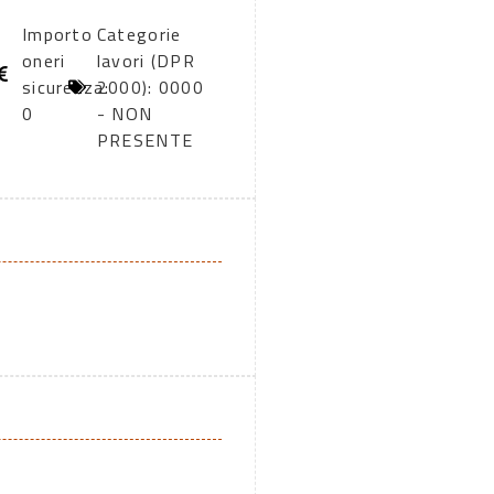
Importo
Categorie
oneri
lavori (DPR
sicurezza:
2000): 0000
0
- NON
PRESENTE