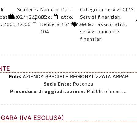
di
Scadenza:
Numero
Data
Categoria servizi CPV:
icazione:
02/12/2005
atto:
atto:
Servizi finanziari:
0/2005
12:00
Delibera
16/10/2005
servizi assicurativi,
104
servizi bancari e
finanziari
NTE
Ente
: AZIENDA SPECIALE REGIONALIZZATA ARPAB
Sede Ente
: Potenza
Procedura di aggiudicazione
: Pubblico incanto
 GARA (IVA ESCLUSA)