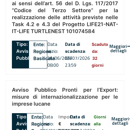
ai sensi dell’art. 56 del D. Lgs. 117/2017
“Codice del Terzo Settore” per la
realizzazione delle attività previste nelle
Task 4.2 e 4.3 del Progetto LIFE21-NAT-
IT-LIFE TURTLENEST 101074584
Data
Data di
Tipo:
Ente:
Scaduto
Maggiori
dettagli
inizio:
scadenza
:
Avviso
Regione
da:
26/06/2026
06/07/2026
Pubblico
Basilicata
32
08:00
23:59
giorni
Avviso Pubblico Pronti per l’Export:
misure di internazionalizzazione per le
imprese lucane
Data
Importo
Data di
Tipo:
Ente:
Giorni
Maggiori
dettagli
inizio:
€
scadenza
:
Avviso
Regione
alla