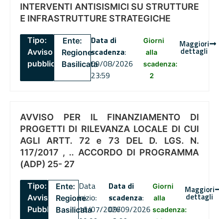
INTERVENTI ANTISISMICI SU STRUTTURE
E INFRASTRUTTURE STRATEGICHE
Data di
Tipo:
Ente:
Giorni
Maggiori
dettagli
scadenza
:
Avviso
Regione
alla
09/08/2026
pubblico
Basilicata
scadenza:
23:59
2
AVVISO PER IL FINANZIAMENTO DI
PROGETTI DI RILEVANZA LOCALE DI CUI
AGLI ARTT. 72 e 73 DEL D. LGS. N.
117/2017 , .. ACCORDO DI PROGRAMMA
(ADP) 25- 27
Data
Data di
Tipo:
Ente:
Giorni
Maggiori
dettagli
inizio:
scadenza
:
Avviso
Regione
alla
16/07/2026
09/09/2026
Pubblico
Basilicata
scadenza: