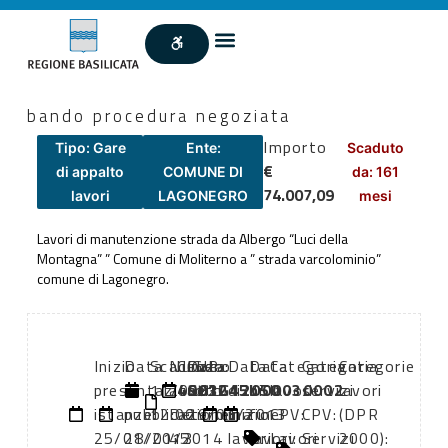
bando procedura negoziata
Importo
Tipo: Gare
Ente:
Scaduto
€
di appalto
COMUNE DI
da: 161
74.007,09
lavori
LAGONEGRO
mesi
Lavori di manutenzione strada da Albergo “Luci della
Montagna” ” Comune di Moliterno a ” strada varcolominio”
comune di Lagonegro.
Inizio
Data
Scadenza:
Numero
CIG:
Data
CUP:
Data
Data
Categoria
Categoria
Categorie
presentazione
di
11/02/2013
atto:
4901245b50
atto:
G63G12000030002
di
di
lavori
servizi
lavori
istanze:
pubblicazione:
12:00
Determina
29/01/2013
inizio
fine
CPV:
CPV:
(DPR
25/01/2013
28/01/2014
45
lavori:
lavori:
Lavori
Servizi
2000):