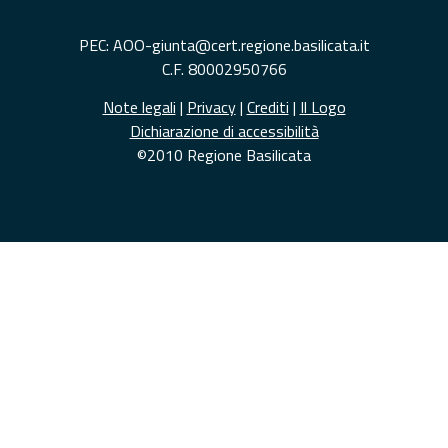
PEC: AOO-giunta@cert.regione.basilicata.it
C.F. 80002950766
Note legali
|
Privacy
|
Crediti
|
Il Logo
Dichiarazione di accessibilità
©2010 Regione Basilicata