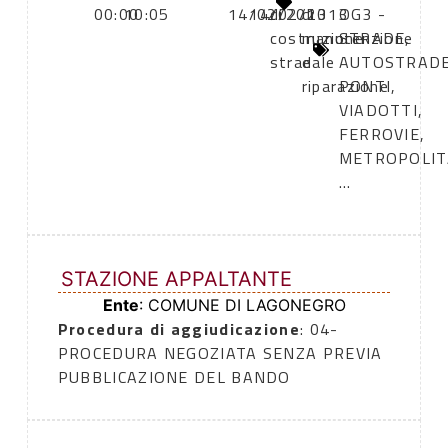
00:00
10:05
14/02/2013
14/02/2013
di
di
OG3 -
costruzione
manutenzione
STRADE,
stradale
e
AUTOSTRADE
riparazione
PONTI,
VIADOTTI,
FERROVIE,
METROPOLIT
...
STAZIONE APPALTANTE
Ente
: COMUNE DI LAGONEGRO
Procedura di aggiudicazione
: 04-
PROCEDURA NEGOZIATA SENZA PREVIA
PUBBLICAZIONE DEL BANDO