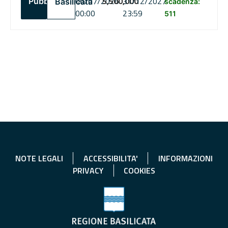
06/07/2026
5,500,000
31/12/2027
Pubblico
Basilicata
scadenza:
00:00
23:59
511
NOTE LEGALI
ACCESSIBILITA'
INFORMAZIONI
PRIVACY
COOKIES