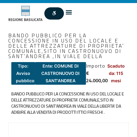
BANDO PUBBLICO PER LA
CONCESSIONE IN USO DEL LOCALE E
DELLE ATTREZZATURE DI PROPRIETA’
COMUNALE,SITO IN CASTRONUOVO DI
SANT’ANDREA ,IN VIALE DELLA
Importo
Tipo:
Ente: COMUNE DI
Scaduto
€
Avviso
CASTRONUOVO DI
da: 115
24.000,00
pubblico
SANT'ANDREA
mesi
BANDO PUBBLICO PER LA CONCESSIONE IN USO DEL LOCALE E
DELLE ATTREZZATURE DI PROPRIETA’ COMUNALE,SITO IN
CASTRONUOVO DI SANT’ANDREA IN VIALE DELLA LIBERTA’ DA
ADIBIRE ALLA VENDITA DI PRODOTTI ITTICI FRESCHI .