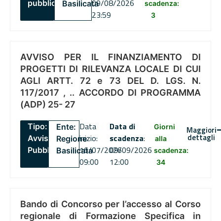
09/08/2026
pubblico
Basilicata
scadenza:
23:59
3
AVVISO PER IL FINANZIAMENTO DI
PROGETTI DI RILEVANZA LOCALE DI CUI
AGLI ARTT. 72 e 73 DEL D. LGS. N.
117/2017 , .. ACCORDO DI PROGRAMMA
(ADP) 25- 27
Data
Data di
Tipo:
Ente:
Giorni
Maggiori
dettagli
inizio:
scadenza
:
Avviso
Regione
alla
16/07/2026
09/09/2026
Pubblico
Basilicata
scadenza:
09:00
12:00
34
Bando di Concorso per l’accesso al Corso
regionale di Formazione Specifica in