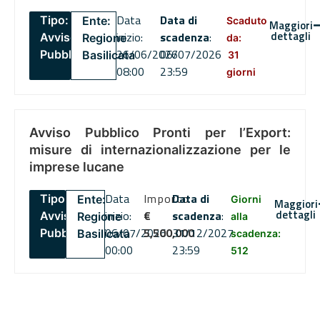
Data
Data di
Tipo:
Ente:
Scaduto
Maggiori
dettagli
inizio:
scadenza
:
Avviso
Regione
da:
26/06/2026
06/07/2026
Pubblico
Basilicata
31
08:00
23:59
giorni
Avviso Pubblico Pronti per l’Export:
misure di internazionalizzazione per le
imprese lucane
Data
Importo
Data di
Tipo:
Ente:
Giorni
Maggiori
dettagli
inizio:
€
scadenza
:
Avviso
Regione
alla
06/07/2026
5,500,000
31/12/2027
Pubblico
Basilicata
scadenza:
00:00
23:59
512