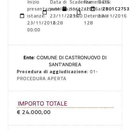
Inizio
Data di
Scadenza:
Numero
Data
CIG:
presentazione
pubblicazione:
11/12/2016
atto:
atto:
ZB01C2753
istanze:
23/11/2016
23:00
Determina
23/11/2016
23/11/2016
12:28
128
00:00
Ente
: COMUNE DI CASTRONUOVO DI
SANT'ANDREA
Procedura di aggiudicazione
: 01-
PROCEDURA APERTA
IMPORTO TOTALE
€ 24.000,00