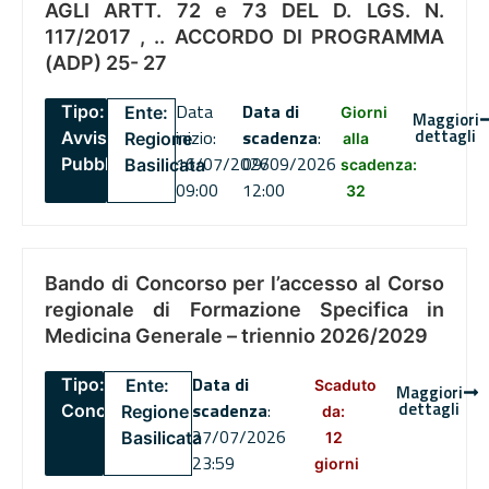
AGLI ARTT. 72 e 73 DEL D. LGS. N.
117/2017 , .. ACCORDO DI PROGRAMMA
(ADP) 25- 27
Data
Data di
Tipo:
Ente:
Giorni
Maggiori
dettagli
inizio:
scadenza
:
Avviso
Regione
alla
16/07/2026
09/09/2026
Pubblico
Basilicata
scadenza:
09:00
12:00
32
Bando di Concorso per l’accesso al Corso
regionale di Formazione Specifica in
Medicina Generale – triennio 2026/2029
Data di
Tipo:
Ente:
Scaduto
Maggiori
dettagli
scadenza
:
Concorsi
Regione
da:
27/07/2026
Basilicata
12
23:59
giorni