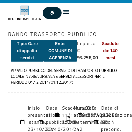
BANDO TRASPORTO PUBBLICO
Importo
Tipo: Gare
Ente:
Scaduto
€
di appalto
COMUNE DI
da: 140
93.258,00
servizi
ACERENZA
mesi
APPALTO PUBBLICO DEL SERVIZIO DI TRASPORTO PUBBLICO
LOCALE IN AREA URBANA E SERVIZI ACCESSORI PER IL
PERIODO 01.12.2014/01.12.2017”.
Inizio
Data
Scadenza:
Numero
Data
CIG:
Data di
presentazione
di
11/11/2014
atto:
atto:
59740852E6
pubblicazion
istanze:
pubblicazione:
23:00
Determina
14/10/2014
albo
23/10/2014
23/10/2014
242
pretorio: