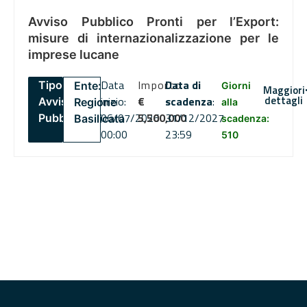
Avviso Pubblico Pronti per l’Export:
misure di internazionalizzazione per le
imprese lucane
Data
Importo
Data di
Tipo:
Ente:
Giorni
Maggiori
dettagli
inizio:
€
scadenza
:
Avviso
Regione
alla
06/07/2026
5,500,000
31/12/2027
Pubblico
Basilicata
scadenza:
00:00
23:59
510