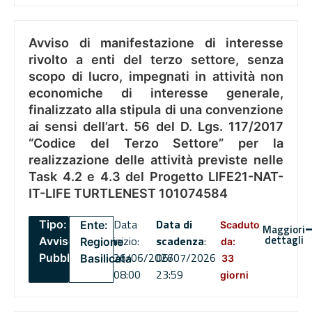
Avviso di manifestazione di interesse
rivolto a enti del terzo settore, senza
scopo di lucro, impegnati in attività non
economiche di interesse generale,
finalizzato alla stipula di una convenzione
ai sensi dell’art. 56 del D. Lgs. 117/2017
“Codice del Terzo Settore” per la
realizzazione delle attività previste nelle
Task 4.2 e 4.3 del Progetto LIFE21-NAT-
IT-LIFE TURTLENEST 101074584
Data
Data di
Tipo:
Ente:
Scaduto
Maggiori
dettagli
inizio:
scadenza
:
Avviso
Regione
da:
26/06/2026
06/07/2026
Pubblico
Basilicata
33
08:00
23:59
giorni