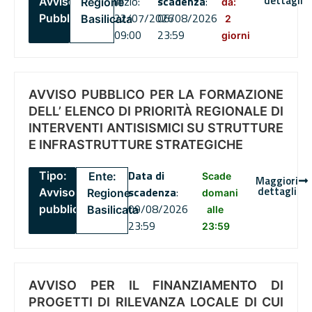
dettagli
inizio:
scadenza
:
Avviso
Regione
da:
22/07/2026
06/08/2026
Pubblico
Basilicata
2
09:00
23:59
giorni
AVVISO PUBBLICO PER LA FORMAZIONE
DELL’ ELENCO DI PRIORITÀ REGIONALE DI
INTERVENTI ANTISISMICI SU STRUTTURE
E INFRASTRUTTURE STRATEGICHE
Data di
Tipo:
Ente:
Scade
Maggiori
dettagli
scadenza
:
Avviso
Regione
domani
09/08/2026
pubblico
Basilicata
alle
23:59
23:59
AVVISO PER IL FINANZIAMENTO DI
PROGETTI DI RILEVANZA LOCALE DI CUI