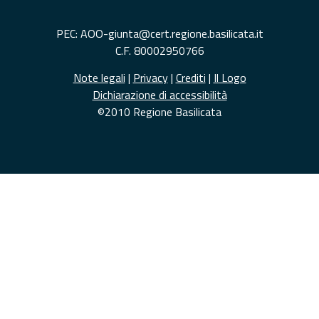
PEC: AOO-giunta@cert.regione.basilicata.it
C.F. 80002950766
Note legali
|
Privacy
|
Crediti
|
Il Logo
Dichiarazione di accessibilità
©2010 Regione Basilicata