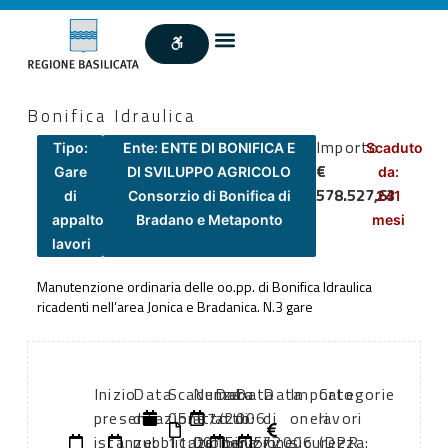
Bonifica Idraulica
Importo
Tipo:
Ente: ENTE DI BONIFICA E
Scaduto
€
Gare
DI SVILUPPO AGRICOLO
da:
578.527,63
di
Consorzio di Bonifica di
241
appalto
Bradano e Metaponto
mesi
lavori
Manutenzione ordinaria delle oo.pp. di Bonifica Idraulica
ricadenti nell’area Jonica e Bradanica. N.3 gare
Inizio
Data
Scadenza:
Numero
Data
Data
Data
Importo
Categorie
presentazione
di
05/07/2006
atto:
atto:
di
di
oneri
lavori
istanze:
pubblicazione:
11:00
Delibera
15/05/2006
inizio
fine
sicurezza:
(DPR