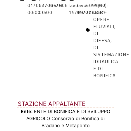
01/06/2006
01/06/2006
18
lavori:
lavori:
3.099,92
2000):
00:00
00:00
15/09/2006
15/02/2007
OG8 -
OPERE
FLUVIALI,
DI
DIFESA,
DI
SISTEMAZIONE
IDRAULICA
E DI
BONIFICA
STAZIONE APPALTANTE
Ente
: ENTE DI BONIFICA E DI SVILUPPO
AGRICOLO Consorzio di Bonifica di
Bradano e Metaponto