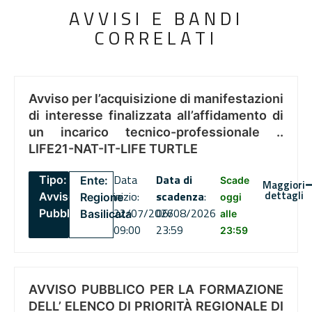
AVVISI E BANDI
CORRELATI
Avviso per l’acquisizione di manifestazioni
di interesse finalizzata all’affidamento di
un incarico tecnico-professionale ..
LIFE21-NAT-IT-LIFE TURTLE
Data
Data di
Tipo:
Ente:
Scade
Maggiori
dettagli
inizio:
scadenza
:
Avviso
Regione
oggi
22/07/2026
06/08/2026
Pubblico
Basilicata
alle
09:00
23:59
23:59
AVVISO PUBBLICO PER LA FORMAZIONE
DELL’ ELENCO DI PRIORITÀ REGIONALE DI