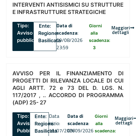
INTERVENTI ANTISISMICI SU STRUTTURE
E INFRASTRUTTURE STRATEGICHE
Data di
Tipo:
Ente:
Giorni
Maggiori
dettagli
scadenza
:
Avviso
Regione
alla
09/08/2026
pubblico
Basilicata
scadenza:
23:59
3
AVVISO PER IL FINANZIAMENTO DI
PROGETTI DI RILEVANZA LOCALE DI CUI
AGLI ARTT. 72 e 73 DEL D. LGS. N.
117/2017 , .. ACCORDO DI PROGRAMMA
(ADP) 25- 27
Data
Data di
Tipo:
Ente:
Giorni
Maggiori
dettagli
inizio:
scadenza
:
Avviso
Regione
alla
16/07/2026
09/09/2026
Pubblico
Basilicata
scadenza: