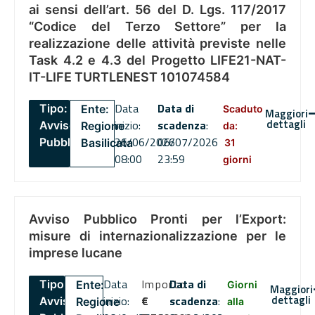
ai sensi dell’art. 56 del D. Lgs. 117/2017
“Codice del Terzo Settore” per la
realizzazione delle attività previste nelle
Task 4.2 e 4.3 del Progetto LIFE21-NAT-
IT-LIFE TURTLENEST 101074584
Data
Data di
Tipo:
Ente:
Scaduto
Maggiori
dettagli
inizio:
scadenza
:
Avviso
Regione
da:
26/06/2026
06/07/2026
Pubblico
Basilicata
31
08:00
23:59
giorni
Avviso Pubblico Pronti per l’Export:
misure di internazionalizzazione per le
imprese lucane
Data
Importo
Data di
Tipo:
Ente:
Giorni
Maggiori
dettagli
inizio:
€
scadenza
:
Avviso
Regione
alla