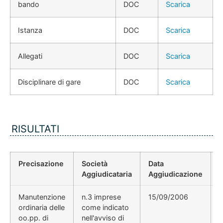
bando
DOC
Scarica
Istanza
DOC
Scarica
Allegati
DOC
Scarica
Disciplinare di gare
DOC
Scarica
RISULTATI
Precisazione
Società
Data
P
Aggiudicataria
Aggiudicazione
Manutenzione
n.3 imprese
15/09/2006
D
ordinaria delle
come indicato
oo.pp. di
nell'avviso di