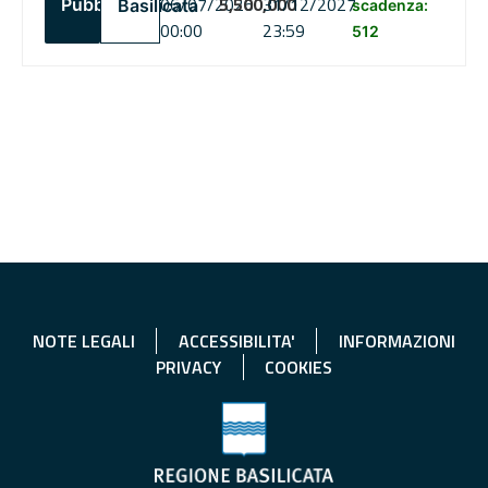
06/07/2026
5,500,000
31/12/2027
Pubblico
Basilicata
scadenza:
00:00
23:59
512
NOTE LEGALI
ACCESSIBILITA'
INFORMAZIONI
PRIVACY
COOKIES