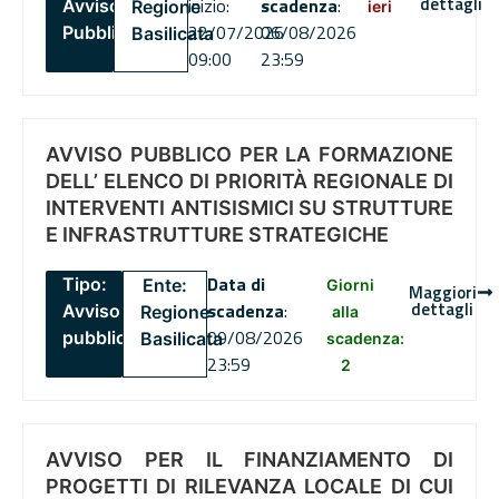
dettagli
inizio:
scadenza
:
Avviso
Regione
ieri
22/07/2026
06/08/2026
Pubblico
Basilicata
09:00
23:59
AVVISO PUBBLICO PER LA FORMAZIONE
DELL’ ELENCO DI PRIORITÀ REGIONALE DI
INTERVENTI ANTISISMICI SU STRUTTURE
E INFRASTRUTTURE STRATEGICHE
Data di
Tipo:
Ente:
Giorni
Maggiori
dettagli
scadenza
:
Avviso
Regione
alla
09/08/2026
pubblico
Basilicata
scadenza:
23:59
2
AVVISO PER IL FINANZIAMENTO DI
PROGETTI DI RILEVANZA LOCALE DI CUI