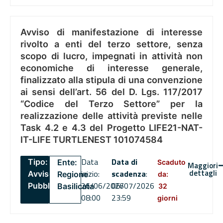
Avviso di manifestazione di interesse
rivolto a enti del terzo settore, senza
scopo di lucro, impegnati in attività non
economiche di interesse generale,
finalizzato alla stipula di una convenzione
ai sensi dell’art. 56 del D. Lgs. 117/2017
“Codice del Terzo Settore” per la
realizzazione delle attività previste nelle
Task 4.2 e 4.3 del Progetto LIFE21-NAT-
IT-LIFE TURTLENEST 101074584
Data
Data di
Tipo:
Ente:
Scaduto
Maggiori
dettagli
inizio:
scadenza
:
Avviso
Regione
da:
26/06/2026
06/07/2026
Pubblico
Basilicata
32
08:00
23:59
giorni