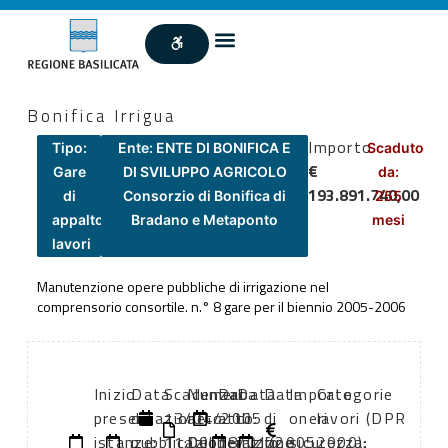
Bonifica Irrigua
Importo
Tipo:
Ente: ENTE DI BONIFICA E
Scaduto
€
Gare
DI SVILUPPO AGRICOLO
da:
193.891.740,00
di
Consorzio di Bonifica di
255
appalto
Bradano e Metaponto
mesi
lavori
Manutenzione opere pubbliche di irrigazione nel
comprensorio consortile. n.° 8 gare per il biennio 2005-2006
Inizio
Data
Scadenza:
Numero
Data
Data
Data
Importo
Categorie
presentazione
di
13/04/2005
atto:
atto:
di
di
oneri
lavori (DPR
istanze:
pubblicazione:
11:00
Deliberazione
18/01/2005
inizio
fine
sicurezza:
2000):