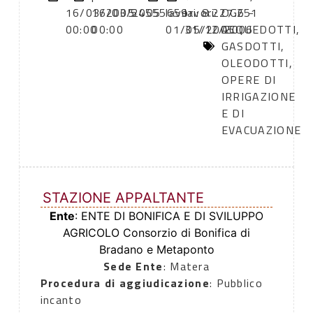
16/03/2005
16/03/2005
54555659
lavori:
lavori:
8.227.251
OG6 -
00:00
00:00
01/05/2005
31/12/2006
ACQUEDOTTI,
GASDOTTI,
OLEODOTTI,
OPERE DI
IRRIGAZIONE
E DI
EVACUAZIONE
STAZIONE APPALTANTE
Ente
: ENTE DI BONIFICA E DI SVILUPPO
AGRICOLO Consorzio di Bonifica di
Bradano e Metaponto
Sede Ente
: Matera
Procedura di aggiudicazione
: Pubblico
incanto