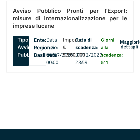
Avviso Pubblico Pronti per l’Export:
misure di internazionalizzazione per le
imprese lucane
Data
Importo
Data di
Tipo:
Ente:
Giorni
Maggiori
dettagli
inizio:
€
scadenza
:
Avviso
Regione
alla
06/07/2026
5,500,000
31/12/2027
Pubblico
Basilicata
scadenza:
00:00
23:59
511