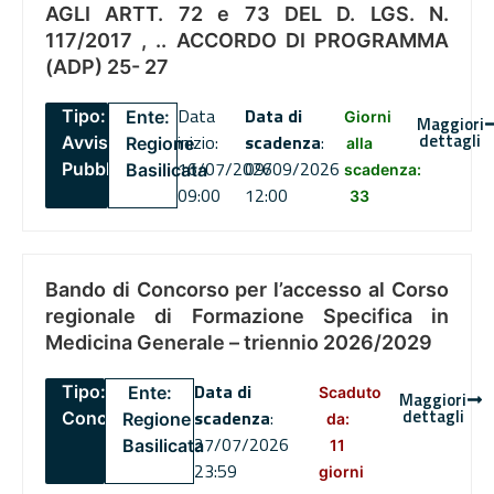
AGLI ARTT. 72 e 73 DEL D. LGS. N.
117/2017 , .. ACCORDO DI PROGRAMMA
(ADP) 25- 27
Data
Data di
Tipo:
Ente:
Giorni
Maggiori
dettagli
inizio:
scadenza
:
Avviso
Regione
alla
16/07/2026
09/09/2026
Pubblico
Basilicata
scadenza:
09:00
12:00
33
Bando di Concorso per l’accesso al Corso
regionale di Formazione Specifica in
Medicina Generale – triennio 2026/2029
Data di
Tipo:
Ente:
Scaduto
Maggiori
dettagli
scadenza
:
Concorsi
Regione
da:
27/07/2026
Basilicata
11
23:59
giorni