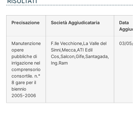
RISULTATI
Precisazione
Società Aggiudicataria
Data
Aggiudic
Manutenzione
F.lle Vecchione,La Valle del
03/05/2
opere
Sinni,Mecca,ATI Edil
pubbliche di
Cos,Salcon,Gife,Santagada,
irrigazione nel
Ing.Ram
comprensorio
consortile. n.°
8 gare per il
biennio
2005-2006