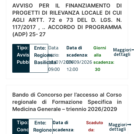
AVVISO PER IL FINANZIAMENTO DI
PROGETTI DI RILEVANZA LOCALE DI CUI
AGLI ARTT. 72 e 73 DEL D. LGS. N.
117/2017 , .. ACCORDO DI PROGRAMMA
(ADP) 25- 27
Data
Data di
Tipo:
Ente:
Giorni
Maggiori
dettagli
inizio:
scadenza
:
Avviso
Regione
alla
16/07/2026
09/09/2026
Pubblico
Basilicata
scadenza:
09:00
12:00
30
Bando di Concorso per l’accesso al Corso
regionale di Formazione Specifica in
Medicina Generale – triennio 2026/2029
Data di
Tipo:
Ente:
Scaduto
Maggiori
dettagli
scadenza
:
Concorsi
Regione
da: