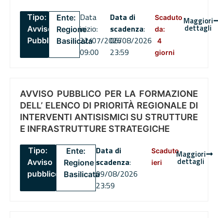
Data
Data di
Tipo:
Ente:
Scaduto
Maggiori
dettagli
inizio:
scadenza
:
Avviso
Regione
da:
22/07/2026
06/08/2026
Pubblico
Basilicata
4
09:00
23:59
giorni
AVVISO PUBBLICO PER LA FORMAZIONE
DELL’ ELENCO DI PRIORITÀ REGIONALE DI
INTERVENTI ANTISISMICI SU STRUTTURE
E INFRASTRUTTURE STRATEGICHE
Data di
Tipo:
Ente:
Scaduto
Maggiori
dettagli
scadenza
:
Avviso
Regione
ieri
09/08/2026
pubblico
Basilicata
23:59