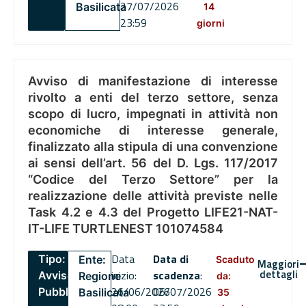
27/07/2026
Basilicata
14
23:59
giorni
Avviso di manifestazione di interesse
rivolto a enti del terzo settore, senza
scopo di lucro, impegnati in attività non
economiche di interesse generale,
finalizzato alla stipula di una convenzione
ai sensi dell’art. 56 del D. Lgs. 117/2017
“Codice del Terzo Settore” per la
realizzazione delle attività previste nelle
Task 4.2 e 4.3 del Progetto LIFE21-NAT-
IT-LIFE TURTLENEST 101074584
Data
Data di
Tipo:
Ente:
Scaduto
Maggiori
dettagli
inizio:
scadenza
:
Avviso
Regione
da:
26/06/2026
06/07/2026
Pubblico
Basilicata
35