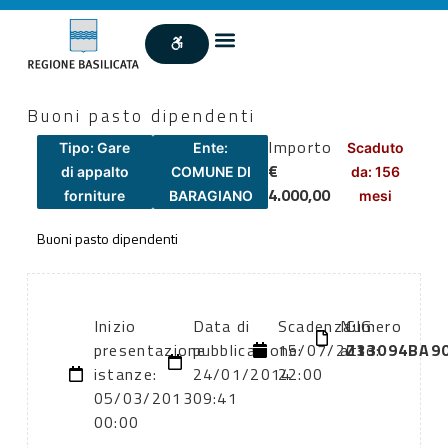
Buoni pasto dipendenti
Importo
Tipo: Gare
Ente:
Scaduto
€
di appalto
COMUNE DI
da: 156
4.000,00
forniture
BARAGIANO
mesi
Buoni pasto dipendenti
Inizio
Data di
Scadenza:
Numero
CIG:
presentazione
pubblicazione:
15/07/2013
atto:
Z33094BA9
istanze:
24/01/2014
22:00
05/03/2013
09:41
00:00