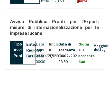
08:00
23:59
giorni
Avviso Pubblico Pronti per l’Export:
misure di internazionalizzazione per le
imprese lucane
Data
Importo
Data di
Tipo:
Ente:
Giorni
Maggiori
dettagli
inizio:
€
scadenza
:
Avviso
Regione
alla
06/07/2026
5,500,000
31/12/2027
Pubblico
Basilicata
scadenza:
00:00
23:59
508