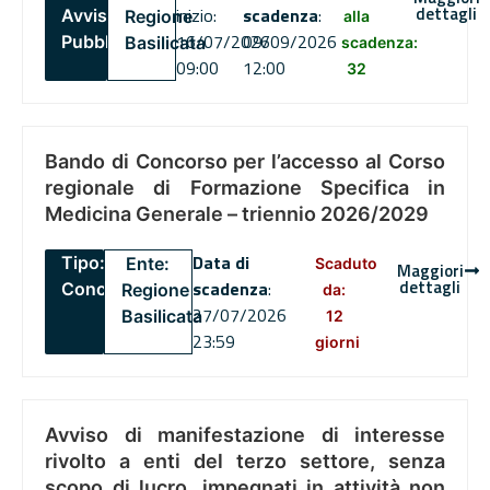
dettagli
inizio:
scadenza
:
Avviso
Regione
alla
16/07/2026
09/09/2026
Pubblico
Basilicata
scadenza:
09:00
12:00
32
Bando di Concorso per l’accesso al Corso
regionale di Formazione Specifica in
Medicina Generale – triennio 2026/2029
Data di
Tipo:
Ente:
Scaduto
Maggiori
dettagli
scadenza
:
Concorsi
Regione
da:
27/07/2026
Basilicata
12
23:59
giorni
Avviso di manifestazione di interesse
rivolto a enti del terzo settore, senza
scopo di lucro, impegnati in attività non