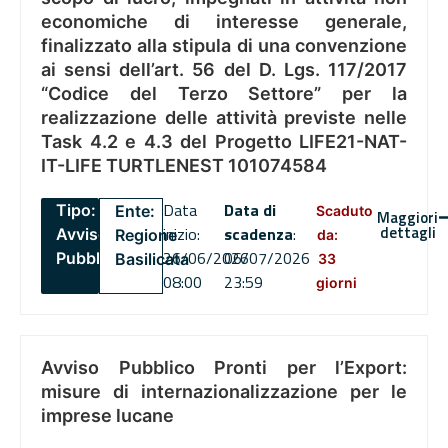
economiche di interesse generale,
finalizzato alla stipula di una convenzione
ai sensi dell’art. 56 del D. Lgs. 117/2017
“Codice del Terzo Settore” per la
realizzazione delle attività previste nelle
Task 4.2 e 4.3 del Progetto LIFE21-NAT-
IT-LIFE TURTLENEST 101074584
Data
Data di
Tipo:
Ente:
Scaduto
Maggiori
dettagli
inizio:
scadenza
:
Avviso
Regione
da:
26/06/2026
06/07/2026
Pubblico
Basilicata
33
08:00
23:59
giorni
Avviso Pubblico Pronti per l’Export:
misure di internazionalizzazione per le
imprese lucane