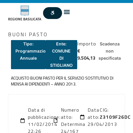
BUONI PASTO
Importo
Tipo:
Ente:
Scadenza
€
Programmazione
COMUNE
non
9.504,13
Annuale
DI
specificata
STIGLIANO
ACQUISTO BUONI PASTO PER IL SERVIZIO SOSTITUTIVO DI
MENSA AI DIPENDENTI – ANNO 2013.
Data di
Numero
Data
CIG:
pubblicazione:
atto:
atto:
Z3109F26DC
11/02/2014
Determina
29/04/2013
22:26
24/167