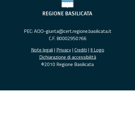
PEC: AOO-giunta@cert.regione.basilicata.it
C.F. 80002950766
Note legali
|
Privacy
|
Crediti
|
Il Logo
Dichiarazione di accessibilità
©2010 Regione Basilicata