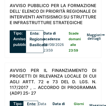
AVVISO PUBBLICO PER LA FORMAZIONE
DELL’ ELENCO DI PRIORITÀ REGIONALE DI
INTERVENTI ANTISISMICI SU STRUTTURE
E INFRASTRUTTURE STRATEGICHE
Data di
Tipo:
Ente:
Scade
Maggiori
dettagli
scadenza
:
Avviso
Regione
domani
09/08/2026
pubblico
Basilicata
alle
23:59
23:59
AVVISO PER IL FINANZIAMENTO DI
PROGETTI DI RILEVANZA LOCALE DI CUI
AGLI ARTT. 72 e 73 DEL D. LGS. N.
117/2017 , .. ACCORDO DI PROGRAMMA
(ADP) 25- 27
Data
Data di
Tipo:
Ente:
Giorni
Maggiori