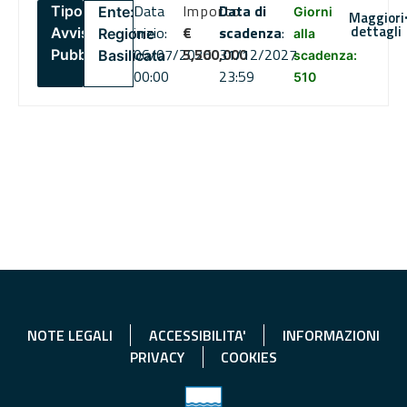
Data
Importo
Data di
Tipo:
Ente:
Giorni
Maggiori
dettagli
inizio:
€
scadenza
:
Avviso
Regione
alla
06/07/2026
5,500,000
31/12/2027
Pubblico
Basilicata
scadenza:
00:00
23:59
510
NOTE LEGALI
ACCESSIBILITA'
INFORMAZIONI
PRIVACY
COOKIES