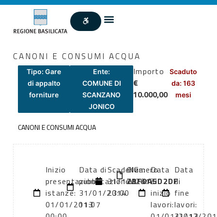
CANONI E CONSUMI ACQUA
Importo
Tipo: Gare
Ente:
Scaduto
€
di appalto
COMUNE DI
da: 163
10.000,00
forniture
SCANZANO
mesi
JONICO
CANONI E CONSUMI ACQUA
Inizio
Data di
Scadenza:
CIG:
Numero
Data
Data
presentazione
pubblicazione:
31/12/2012
ZBF0A5D2DF
atto:
di
di
istanze:
31/01/2014
23:00
inizio
fine
01/01/2013
11:07
lavori:
lavori:
00:00
01/01/2013
31/12/20