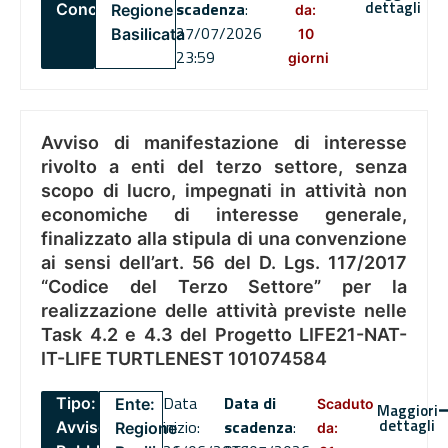
dettagli
scadenza
:
Concorsi
Regione
da:
27/07/2026
Basilicata
10
23:59
giorni
Avviso di manifestazione di interesse
rivolto a enti del terzo settore, senza
scopo di lucro, impegnati in attività non
economiche di interesse generale,
finalizzato alla stipula di una convenzione
ai sensi dell’art. 56 del D. Lgs. 117/2017
“Codice del Terzo Settore” per la
realizzazione delle attività previste nelle
Task 4.2 e 4.3 del Progetto LIFE21-NAT-
IT-LIFE TURTLENEST 101074584
Data
Data di
Tipo:
Ente:
Scaduto
Maggiori
dettagli
inizio:
scadenza
:
Avviso
Regione
da: