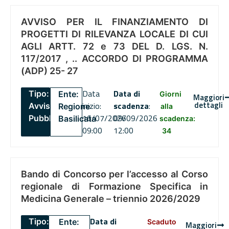
AVVISO PER IL FINANZIAMENTO DI
PROGETTI DI RILEVANZA LOCALE DI CUI
AGLI ARTT. 72 e 73 DEL D. LGS. N.
117/2017 , .. ACCORDO DI PROGRAMMA
(ADP) 25- 27
Data
Data di
Tipo:
Ente:
Giorni
Maggiori
dettagli
inizio:
scadenza
:
Avviso
Regione
alla
16/07/2026
09/09/2026
Pubblico
Basilicata
scadenza:
09:00
12:00
34
Bando di Concorso per l’accesso al Corso
regionale di Formazione Specifica in
Medicina Generale – triennio 2026/2029
Data di
Tipo:
Ente:
Scaduto
Maggiori