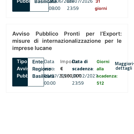
26/06/2026
06/07/2026
Pubblico
Basilicata
31
08:00
23:59
giorni
Avviso Pubblico Pronti per l’Export:
misure di internazionalizzazione per le
imprese lucane
Data
Importo
Data di
Tipo:
Ente:
Giorni
Maggiori
dettagli
inizio:
€
scadenza
:
Avviso
Regione
alla
06/07/2026
5,500,000
31/12/2027
Pubblico
Basilicata
scadenza:
00:00
23:59
512