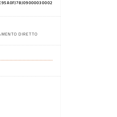
E95A0F
J78J09000030002
DAMENTO DIRETTO