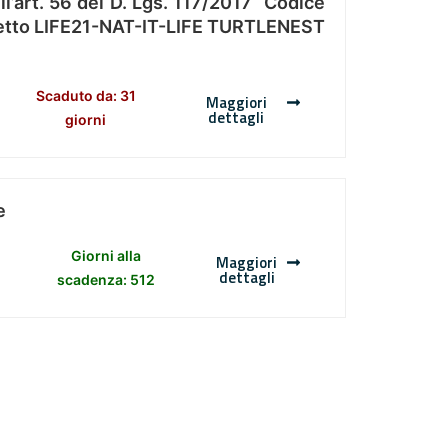
l’art. 56 del D. Lgs. 117/2017 “Codice
Progetto LIFE21-NAT-IT-LIFE TURTLENEST
Scaduto da: 31
Maggiori
dettagli
giorni
e
Giorni alla
Maggiori
dettagli
scadenza: 512