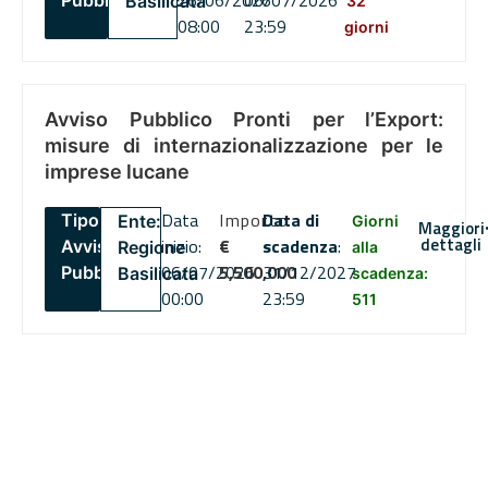
26/06/2026
06/07/2026
Pubblico
Basilicata
32
08:00
23:59
giorni
Avviso Pubblico Pronti per l’Export:
misure di internazionalizzazione per le
imprese lucane
Data
Importo
Data di
Tipo:
Ente:
Giorni
Maggiori
dettagli
inizio:
€
scadenza
:
Avviso
Regione
alla
06/07/2026
5,500,000
31/12/2027
Pubblico
Basilicata
scadenza:
00:00
23:59
511