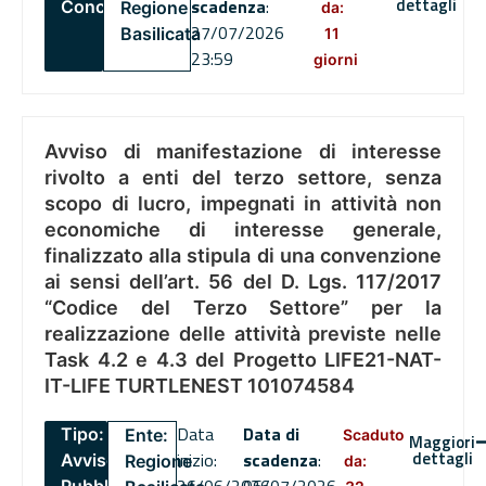
dettagli
scadenza
:
Concorsi
Regione
da:
27/07/2026
Basilicata
11
23:59
giorni
Avviso di manifestazione di interesse
rivolto a enti del terzo settore, senza
scopo di lucro, impegnati in attività non
economiche di interesse generale,
finalizzato alla stipula di una convenzione
ai sensi dell’art. 56 del D. Lgs. 117/2017
“Codice del Terzo Settore” per la
realizzazione delle attività previste nelle
Task 4.2 e 4.3 del Progetto LIFE21-NAT-
IT-LIFE TURTLENEST 101074584
Data
Data di
Tipo:
Ente:
Scaduto
Maggiori
dettagli
inizio:
scadenza
:
Avviso
Regione
da: