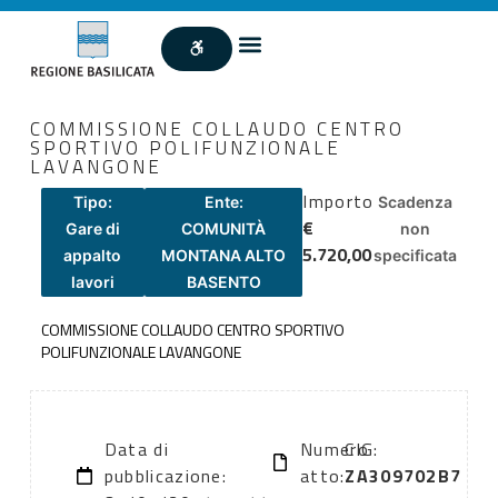
COMMISSIONE COLLAUDO CENTRO
SPORTIVO POLIFUNZIONALE
LAVANGONE
Importo
Tipo:
Ente:
Scadenza
€
Gare di
COMUNITÀ
non
5.720,00
appalto
MONTANA ALTO
specificata
lavori
BASENTO
COMMISSIONE COLLAUDO CENTRO SPORTIVO
POLIFUNZIONALE LAVANGONE
Data di
Numero
CIG:
pubblicazione:
atto:
ZA309702B7