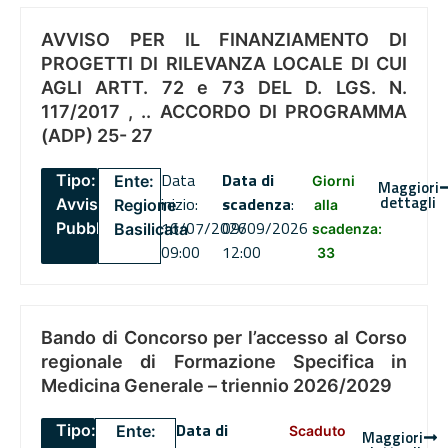
AVVISO PER IL FINANZIAMENTO DI
PROGETTI DI RILEVANZA LOCALE DI CUI
AGLI ARTT. 72 e 73 DEL D. LGS. N.
117/2017 , .. ACCORDO DI PROGRAMMA
(ADP) 25- 27
Data
Data di
Tipo:
Ente:
Giorni
Maggiori
dettagli
inizio:
scadenza
:
Avviso
Regione
alla
16/07/2026
09/09/2026
Pubblico
Basilicata
scadenza:
09:00
12:00
33
Bando di Concorso per l’accesso al Corso
regionale di Formazione Specifica in
Medicina Generale – triennio 2026/2029
Data di
Tipo:
Ente:
Scaduto
Maggiori