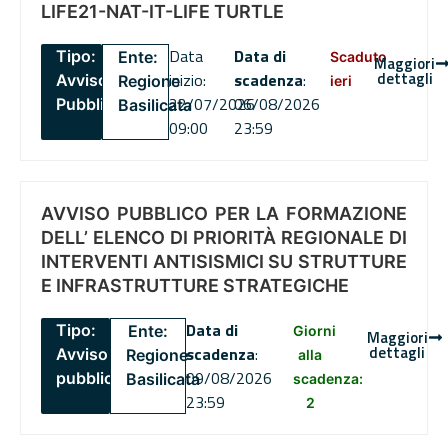
LIFE21-NAT-IT-LIFE TURTLE
Data
Data di
Tipo:
Ente:
Scaduto
Maggiori
dettagli
inizio:
scadenza
:
Avviso
Regione
ieri
22/07/2026
06/08/2026
Pubblico
Basilicata
09:00
23:59
AVVISO PUBBLICO PER LA FORMAZIONE
DELL’ ELENCO DI PRIORITÀ REGIONALE DI
INTERVENTI ANTISISMICI SU STRUTTURE
E INFRASTRUTTURE STRATEGICHE
Data di
Tipo:
Ente:
Giorni
Maggiori
dettagli
scadenza
:
Avviso
Regione
alla
09/08/2026
pubblico
Basilicata
scadenza:
23:59
2