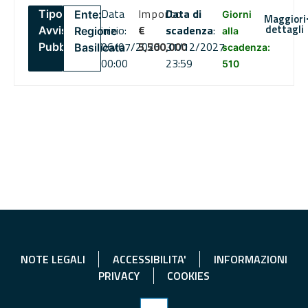
Data
Importo
Data di
Tipo:
Ente:
Giorni
Maggiori
dettagli
inizio:
€
scadenza
:
Avviso
Regione
alla
06/07/2026
5,500,000
31/12/2027
Pubblico
Basilicata
scadenza:
00:00
23:59
510
NOTE LEGALI
ACCESSIBILITA'
INFORMAZIONI
PRIVACY
COOKIES