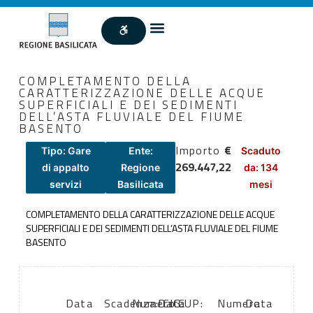
COMPLETAMENTO DELLA
CARATTERIZZAZIONE DELLE ACQUE
SUPERFICIALI E DEI SEDIMENTI
DELL’ASTA FLUVIALE DEL FIUME
BASENTO
Importo
€
Tipo: Gare
Ente:
Scaduto
269.447,22
di appalto
Regione
da: 134
servizi
Basilicata
mesi
COMPLETAMENTO DELLA CARATTERIZZAZIONE DELLE ACQUE
SUPERFICIALI E DEI SEDIMENTI DELL’ASTA FLUVIALE DEL FIUME
BASENTO
Data
Scadenza:
Numero
Data
CIG:
CUP:
Numero
Data