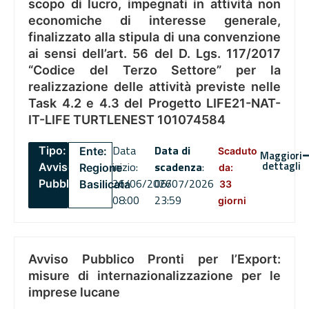
scopo di lucro, impegnati in attività non
economiche di interesse generale,
finalizzato alla stipula di una convenzione
ai sensi dell’art. 56 del D. Lgs. 117/2017
“Codice del Terzo Settore” per la
realizzazione delle attività previste nelle
Task 4.2 e 4.3 del Progetto LIFE21-NAT-
IT-LIFE TURTLENEST 101074584
Data
Data di
Tipo:
Ente:
Scaduto
Maggiori
dettagli
inizio:
scadenza
:
Avviso
Regione
da:
26/06/2026
06/07/2026
Pubblico
Basilicata
33
08:00
23:59
giorni
Avviso Pubblico Pronti per l’Export:
misure di internazionalizzazione per le
imprese lucane