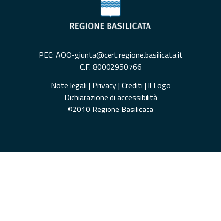
PEC: AOO-giunta@cert.regione.basilicata.it
C.F. 80002950766
Note legali
|
Privacy
|
Crediti
|
Il Logo
Dichiarazione di accessibilità
©2010 Regione Basilicata