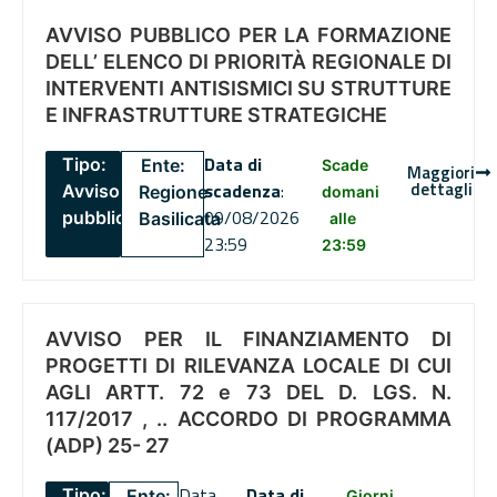
AVVISO PUBBLICO PER LA FORMAZIONE
DELL’ ELENCO DI PRIORITÀ REGIONALE DI
INTERVENTI ANTISISMICI SU STRUTTURE
E INFRASTRUTTURE STRATEGICHE
Data di
Tipo:
Ente:
Scade
Maggiori
dettagli
scadenza
:
Avviso
Regione
domani
09/08/2026
pubblico
Basilicata
alle
23:59
23:59
AVVISO PER IL FINANZIAMENTO DI
PROGETTI DI RILEVANZA LOCALE DI CUI
AGLI ARTT. 72 e 73 DEL D. LGS. N.
117/2017 , .. ACCORDO DI PROGRAMMA
(ADP) 25- 27
Data
Data di
Tipo:
Ente:
Giorni