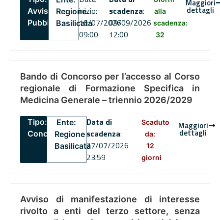
Maggiori
dettagli
inizio:
scadenza
:
Avviso
Regione
alla
16/07/2026
09/09/2026
Pubblico
Basilicata
scadenza:
09:00
12:00
32
Bando di Concorso per l’accesso al Corso
regionale di Formazione Specifica in
Medicina Generale – triennio 2026/2029
Data di
Tipo:
Ente:
Scaduto
Maggiori
dettagli
scadenza
:
Concorsi
Regione
da:
27/07/2026
Basilicata
12
23:59
giorni
Avviso di manifestazione di interesse
rivolto a enti del terzo settore, senza