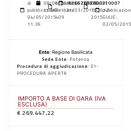
di
08/06/2015
atto:
atto:
621673867C
G52D12000710007
GUUE:
di
pubblicazione:
11:00
Delibera
31/03/2015
152612-
pubblicazio
04/05/2015
409
2015
GUUE:
11:36
02/05/201
Ente
: Regione Basilicata
Sede Ente
: Potenza
Procedura di aggiudicazione
: 01-
PROCEDURA APERTA
IMPORTO A BASE DI GARA (IVA
ESCLUSA)
€ 269.447,22