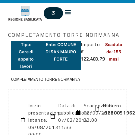
COMPLETAMENTO TORRE NORMANNA
Importo
Tipo:
Ente: COMUNE
Scaduto
€
Gare di
DI SAN MAURO
da: 155
122.483,79
appalto
FORTE
mesi
lavori
COMPLETAMENTO TORRE NORMANNA
Inizio
Data di
Scadenza:
Numero
CIG:
presentazione
pubblicazione:
02/09/2013
atto:
526885196
istanze:
07/02/2014
22:00
08/08/2013
11:33
00:00