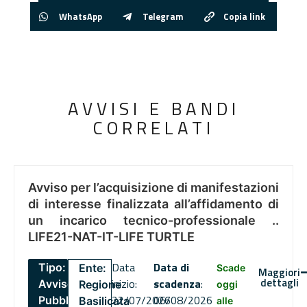
WhatsApp
Telegram
Copia link
AVVISI E BANDI
CORRELATI
Avviso per l’acquisizione di manifestazioni
di interesse finalizzata all’affidamento di
un incarico tecnico-professionale ..
LIFE21-NAT-IT-LIFE TURTLE
Data
Data di
Tipo:
Ente:
Scade
Maggiori
dettagli
inizio:
scadenza
:
Avviso
Regione
oggi
22/07/2026
06/08/2026
Pubblico
Basilicata
alle