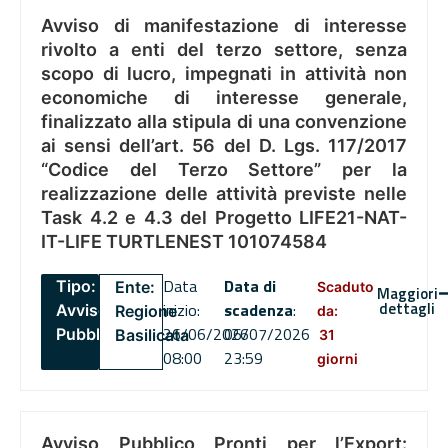
Avviso di manifestazione di interesse
rivolto a enti del terzo settore, senza
scopo di lucro, impegnati in attività non
economiche di interesse generale,
finalizzato alla stipula di una convenzione
ai sensi dell’art. 56 del D. Lgs. 117/2017
“Codice del Terzo Settore” per la
realizzazione delle attività previste nelle
Task 4.2 e 4.3 del Progetto LIFE21-NAT-
IT-LIFE TURTLENEST 101074584
Data
Data di
Tipo:
Ente:
Scaduto
Maggiori
dettagli
inizio:
scadenza
:
Avviso
Regione
da:
26/06/2026
06/07/2026
Pubblico
Basilicata
31
08:00
23:59
giorni
Avviso Pubblico Pronti per l’Export: