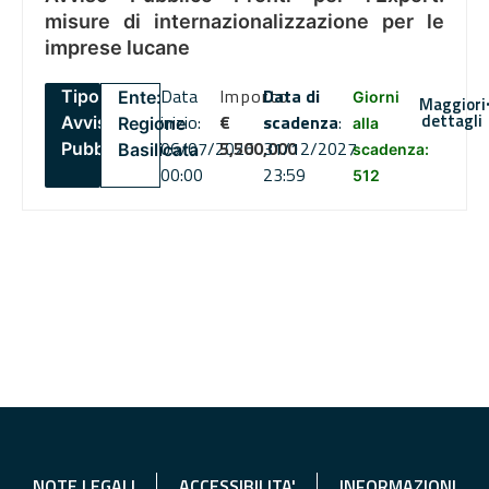
misure di internazionalizzazione per le
imprese lucane
Data
Importo
Data di
Tipo:
Ente:
Giorni
Maggiori
dettagli
inizio:
€
scadenza
:
Avviso
Regione
alla
06/07/2026
5,500,000
31/12/2027
Pubblico
Basilicata
scadenza:
00:00
23:59
512
NOTE LEGALI
ACCESSIBILITA'
INFORMAZIONI