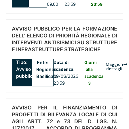
09:00
23:59
23:59
AVVISO PUBBLICO PER LA FORMAZIONE
DELL’ ELENCO DI PRIORITÀ REGIONALE DI
INTERVENTI ANTISISMICI SU STRUTTURE
E INFRASTRUTTURE STRATEGICHE
Data di
Tipo:
Ente:
Giorni
Maggiori
dettagli
scadenza
:
Avviso
Regione
alla
09/08/2026
pubblico
Basilicata
scadenza:
23:59
3
AVVISO PER IL FINANZIAMENTO DI
PROGETTI DI RILEVANZA LOCALE DI CUI
AGLI ARTT. 72 e 73 DEL D. LGS. N.
117/2017 , .. ACCORDO DI PROGRAMMA