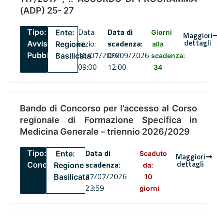
(ADP) 25- 27
Data
Data di
Tipo:
Ente:
Giorni
Maggiori
dettagli
inizio:
scadenza
:
Avviso
Regione
alla
16/07/2026
09/09/2026
Pubblico
Basilicata
scadenza:
09:00
12:00
34
Bando di Concorso per l’accesso al Corso
regionale di Formazione Specifica in
Medicina Generale – triennio 2026/2029
Data di
Tipo:
Ente:
Scaduto
Maggiori
dettagli
scadenza
:
Concorsi
Regione
da:
27/07/2026
Basilicata
10
23:59
giorni