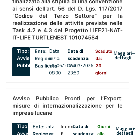
finalizzato alla stipula di una convenzione
ai sensi dell’art. 56 del D. Lgs. 117/2017
“Codice del Terzo Settore” per la
realizzazione delle attività previste nelle
Task 4.2 e 4.3 del Progetto LIFE21-NAT-
IT-LIFE TURTLENEST 101074584
Data
Data di
Tipo:
Ente:
Scaduto
Maggiori
dettagli
inizio:
scadenza
:
Avviso
Regione
da:
26/06/2026
06/07/2026
Pubblico
Basilicata
33
08:00
23:59
giorni
Avviso Pubblico Pronti per l’Export:
misure di internazionalizzazione per le
imprese lucane
Data
Importo
Data di
Tipo:
Ente:
Giorni
Maggiori
dettagli
inizio:
€
scadenza
:
Avviso
Regione
alla