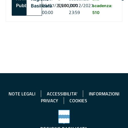
06/07/2026
5,500,000
31/12/2027
Pubblico
Basilicata
scadenza:
00:00
23:59
510
NOTE LEGALI
ACCESSIBILITA'
INFORMAZIONI
PRIVACY
COOKIES