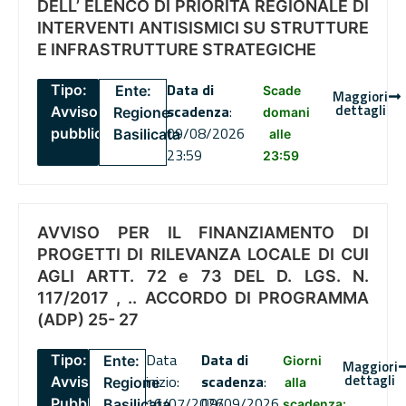
DELL’ ELENCO DI PRIORITÀ REGIONALE DI
INTERVENTI ANTISISMICI SU STRUTTURE
E INFRASTRUTTURE STRATEGICHE
Data di
Tipo:
Ente:
Scade
Maggiori
dettagli
scadenza
:
Avviso
Regione
domani
09/08/2026
pubblico
Basilicata
alle
23:59
23:59
AVVISO PER IL FINANZIAMENTO DI
PROGETTI DI RILEVANZA LOCALE DI CUI
AGLI ARTT. 72 e 73 DEL D. LGS. N.
117/2017 , .. ACCORDO DI PROGRAMMA
(ADP) 25- 27
Data
Data di
Tipo:
Ente:
Giorni
Maggiori
dettagli
inizio:
scadenza
:
Avviso
Regione
alla
16/07/2026
09/09/2026
Pubblico
Basilicata
scadenza: