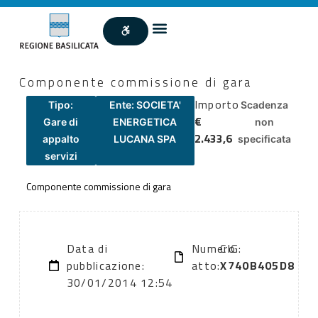
Componente commissione di gara
Importo
Tipo:
Ente: SOCIETA'
Scadenza
€
Gare di
ENERGETICA
non
2.433,6
appalto
LUCANA SPA
specificata
servizi
Componente commissione di gara
Data di
Numero
CIG:
pubblicazione:
atto:
X740B405D8
30/01/2014 12:54