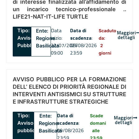
di interesse finalizzata all’affidamento di
un incarico tecnico-professionale ..
LIFE21-NAT-IT-LIFE TURTLE
Data
Data di
Tipo:
Ente:
Scaduto
Maggiori
dettagli
inizio:
scadenza
:
Avviso
Regione
da:
22/07/2026
06/08/2026
Pubblico
Basilicata
2
09:00
23:59
giorni
AVVISO PUBBLICO PER LA FORMAZIONE
DELL’ ELENCO DI PRIORITÀ REGIONALE DI
INTERVENTI ANTISISMICI SU STRUTTURE
E INFRASTRUTTURE STRATEGICHE
Data di
Tipo:
Ente:
Scade
Maggiori
dettagli
scadenza
:
Avviso
Regione
domani
09/08/2026
pubblico
Basilicata
alle
23:59
23:59