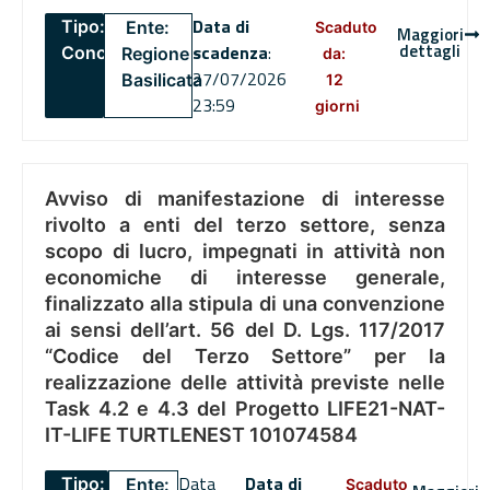
Data di
Tipo:
Ente:
Scaduto
Maggiori
dettagli
scadenza
:
Concorsi
Regione
da:
27/07/2026
Basilicata
12
23:59
giorni
Avviso di manifestazione di interesse
rivolto a enti del terzo settore, senza
scopo di lucro, impegnati in attività non
economiche di interesse generale,
finalizzato alla stipula di una convenzione
ai sensi dell’art. 56 del D. Lgs. 117/2017
“Codice del Terzo Settore” per la
realizzazione delle attività previste nelle
Task 4.2 e 4.3 del Progetto LIFE21-NAT-
IT-LIFE TURTLENEST 101074584
Data
Data di
Tipo:
Ente:
Scaduto