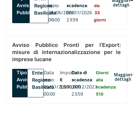
Maggiori
dettagli
inizio:
scadenza
:
Avviso
Regione
da:
26/06/2026
06/07/2026
Pubblico
Basilicata
33
08:00
23:59
giorni
Avviso Pubblico Pronti per l’Export:
misure di internazionalizzazione per le
imprese lucane
Data
Importo
Data di
Tipo:
Ente:
Giorni
Maggiori
dettagli
inizio:
€
scadenza
:
Avviso
Regione
alla
06/07/2026
5,500,000
31/12/2027
Pubblico
Basilicata
scadenza:
00:00
23:59
510