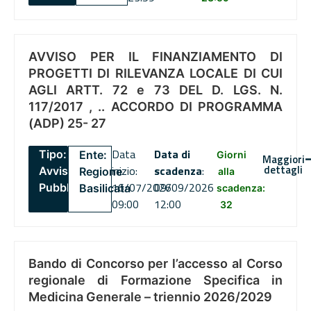
AVVISO PER IL FINANZIAMENTO DI
PROGETTI DI RILEVANZA LOCALE DI CUI
AGLI ARTT. 72 e 73 DEL D. LGS. N.
117/2017 , .. ACCORDO DI PROGRAMMA
(ADP) 25- 27
Data
Data di
Tipo:
Ente:
Giorni
Maggiori
dettagli
inizio:
scadenza
:
Avviso
Regione
alla
16/07/2026
09/09/2026
Pubblico
Basilicata
scadenza:
09:00
12:00
32
Bando di Concorso per l’accesso al Corso
regionale di Formazione Specifica in
Medicina Generale – triennio 2026/2029