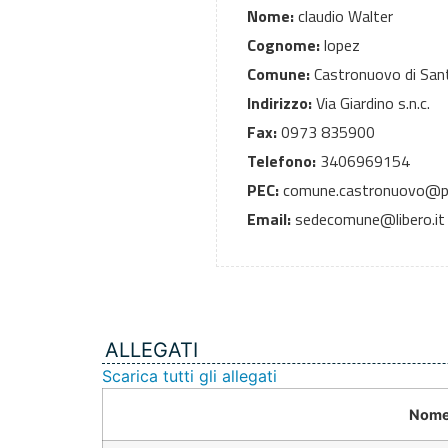
Nome:
claudio Walter
Cognome:
lopez
Comune:
Castronuovo di San
Indirizzo:
Via Giardino s.n.c.
Fax:
0973 835900
Telefono:
3406969154
PEC:
comune.castronuovo@pe
Email:
sedecomune@libero.it
ALLEGATI
Scarica tutti gli allegati
Nome