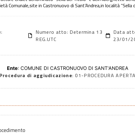
prietà Comunale,site in Castronuovo di Sant’Andrea,in località “Sell
e:
Numero atto: Determina 13
Data att
REG.UTC
23/01/2
Ente
: COMUNE DI CASTRONUOVO DI SANT'ANDREA
Procedura di aggiudicazione
: 01-PROCEDURA APERT
rocedimento