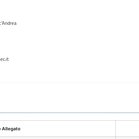
t'Andrea
c.it
 Allegato