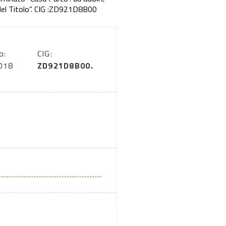
a del Titolo”. CIG :ZD921D8B00
o:
CIG:
018
ZD921D8B00.
A