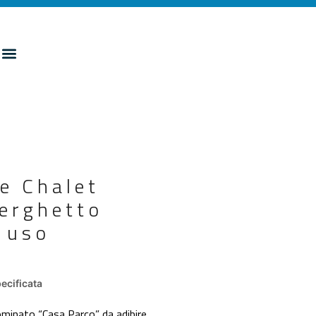
re Chalet
berghetto
 uso
ecificata
ominato “Casa Parco”. da adibire