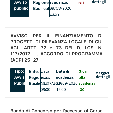
dettagli
scadenza
:
Avviso
Regione
ieri
09/08/2026
pubblico
Basilicata
23:59
AVVISO PER IL FINANZIAMENTO DI
PROGETTI DI RILEVANZA LOCALE DI CUI
AGLI ARTT. 72 e 73 DEL D. LGS. N.
117/2017 , .. ACCORDO DI PROGRAMMA
(ADP) 25- 27
Data
Data di
Tipo:
Ente:
Giorni
Maggiori
dettagli
inizio:
scadenza
:
Avviso
Regione
alla
16/07/2026
09/09/2026
Pubblico
Basilicata
scadenza:
09:00
12:00
30
Bando di Concorso per l’accesso al Corso