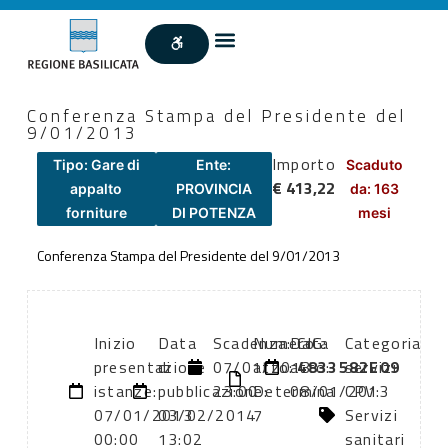
Conferenza Stampa del Presidente del
9/01/2013
Importo
Tipo: Gare di
Ente:
Scaduto
€ 413,22
appalto
PROVINCIA
da: 163
forniture
DI POTENZA
mesi
Conferenza Stampa del Presidente del 9/01/2013
Inizio
Data
Scadenza:
Numero
Data
CIG:
Categoria
presentazione
di
07/01/2013
atto:
atto:
4833582E09
servizi
istanze:
pubblicazione:
23:00
Determina
08/01/2013
CPV:
07/01/2013
03/02/2014
7
Servizi
00:00
13:02
sanitari