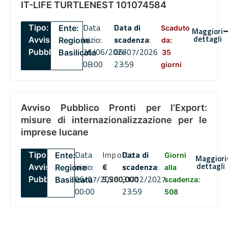
IT-LIFE TURTLENEST 101074584
Data
Data di
Tipo:
Ente:
Scaduto
Maggiori
dettagli
inizio:
scadenza
:
Avviso
Regione
da:
26/06/2026
06/07/2026
Pubblico
Basilicata
35
08:00
23:59
giorni
Avviso Pubblico Pronti per l’Export:
misure di internazionalizzazione per le
imprese lucane
Data
Importo
Data di
Tipo:
Ente:
Giorni
Maggiori
dettagli
inizio:
€
scadenza
:
Avviso
Regione
alla
06/07/2026
5,500,000
31/12/2027
Pubblico
Basilicata
scadenza:
00:00
23:59
508