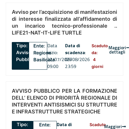
Avviso per l’acquisizione di manifestazioni
di interesse finalizzata all’affidamento di
un incarico tecnico-professionale ..
LIFE21-NAT-IT-LIFE TURTLE
Data
Data di
Tipo:
Ente:
Scaduto
Maggiori
dettagli
inizio:
scadenza
:
Avviso
Regione
da:
22/07/2026
06/08/2026
Pubblico
Basilicata
4
09:00
23:59
giorni
AVVISO PUBBLICO PER LA FORMAZIONE
DELL’ ELENCO DI PRIORITÀ REGIONALE DI
INTERVENTI ANTISISMICI SU STRUTTURE
E INFRASTRUTTURE STRATEGICHE
Data di
Tipo:
Ente:
Scaduto
Maggiori