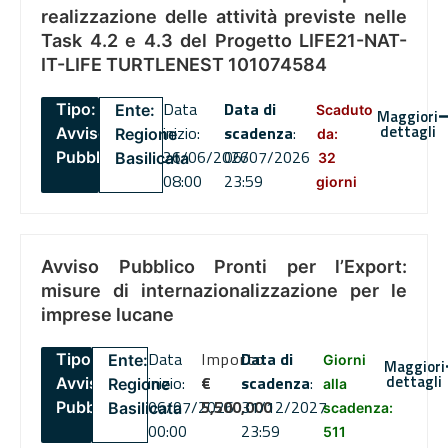
realizzazione delle attività previste nelle
Task 4.2 e 4.3 del Progetto LIFE21-NAT-
IT-LIFE TURTLENEST 101074584
Data
Data di
Tipo:
Ente:
Scaduto
Maggiori
dettagli
inizio:
scadenza
:
Avviso
Regione
da:
26/06/2026
06/07/2026
Pubblico
Basilicata
32
08:00
23:59
giorni
Avviso Pubblico Pronti per l’Export:
misure di internazionalizzazione per le
imprese lucane
Data
Importo
Data di
Tipo:
Ente:
Giorni
Maggiori
dettagli
inizio:
€
scadenza
:
Avviso
Regione
alla
06/07/2026
5,500,000
31/12/2027
Pubblico
Basilicata
scadenza:
00:00
23:59
511