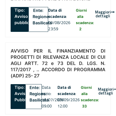
Data di
Tipo:
Ente:
Giorni
Maggiori
dettagli
scadenza
:
Avviso
Regione
alla
09/08/2026
pubblico
Basilicata
scadenza:
23:59
2
AVVISO PER IL FINANZIAMENTO DI
PROGETTI DI RILEVANZA LOCALE DI CUI
AGLI ARTT. 72 e 73 DEL D. LGS. N.
117/2017 , .. ACCORDO DI PROGRAMMA
(ADP) 25- 27
Data
Data di
Tipo:
Ente:
Giorni
Maggiori
dettagli
inizio:
scadenza
:
Avviso
Regione
alla
16/07/2026
09/09/2026
Pubblico
Basilicata
scadenza:
09:00
12:00
33