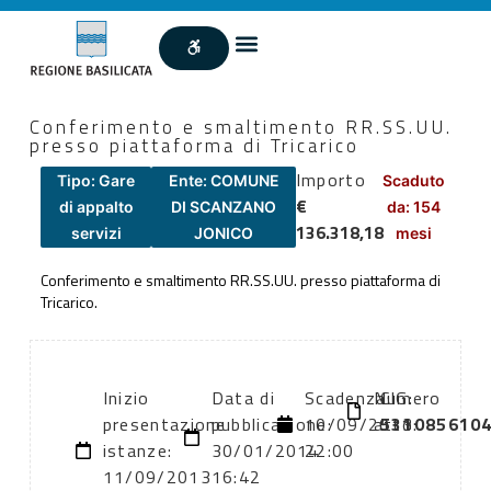
Conferimento e smaltimento RR.SS.UU.
presso piattaforma di Tricarico
Importo
Tipo: Gare
Ente: COMUNE
Scaduto
€
di appalto
DI SCANZANO
da: 154
136.318,18
servizi
JONICO
mesi
Conferimento e smaltimento RR.SS.UU. presso piattaforma di
Tricarico.
Inizio
Data di
Scadenza:
Numero
CIG:
presentazione
pubblicazione:
10/09/2013
atto:
531085610
istanze:
30/01/2014
22:00
11/09/2013
16:42