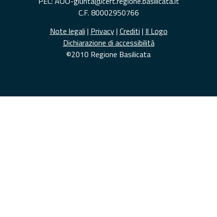
PEC: AOO-giunta@cert.regione.basilicata.it
C.F. 80002950766
Note legali
|
Privacy
|
Crediti
|
Il Logo
Dichiarazione di accessibilità
©2010 Regione Basilicata