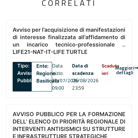
CORRELATI
Avviso per l’acquisizione di manifestazioni
di interesse finalizzata all’affidamento di
un incarico tecnico-professionale ..
LIFE21-NAT-IT-LIFE TURTLE
Data
Data di
Tipo:
Ente:
Scaduto
Maggiori
dettagli
inizio:
scadenza
:
Avviso
Regione
ieri
22/07/2026
06/08/2026
Pubblico
Basilicata
09:00
23:59
AVVISO PUBBLICO PER LA FORMAZIONE
DELL’ ELENCO DI PRIORITÀ REGIONALE DI
INTERVENTI ANTISISMICI SU STRUTTURE
E INFRASTRUTTURE STRATEGICHE