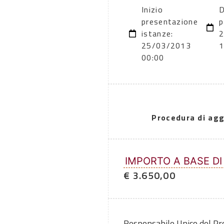
Inizio
D
presentazione
p
istanze:
25/03/2013
1
00:00
Procedura di agg
IMPORTO A BASE DI
€ 3.650,00
Responsabile Unico del P