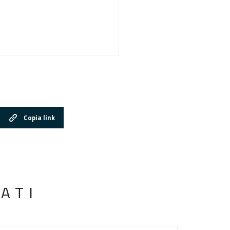
Copia link
ATI