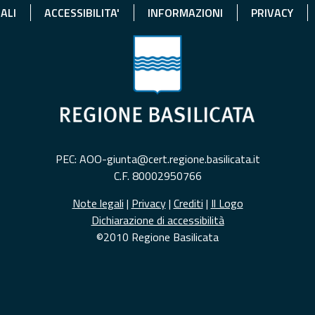
ALI
ACCESSIBILITA'
INFORMAZIONI
PRIVACY
PEC: AOO-giunta@cert.regione.basilicata.it
C.F. 80002950766
Note legali
|
Privacy
|
Crediti
|
Il Logo
Dichiarazione di accessibilità
©2010 Regione Basilicata