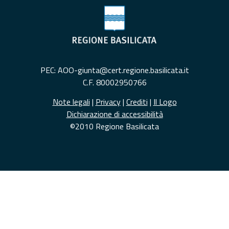
PEC: AOO-giunta@cert.regione.basilicata.it
C.F. 80002950766
Note legali
|
Privacy
|
Crediti
|
Il Logo
Dichiarazione di accessibilità
©2010 Regione Basilicata