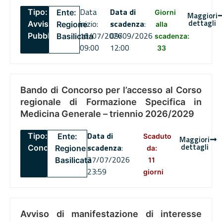
Data
Data di
Tipo:
Ente:
Giorni
Maggiori
dettagli
inizio:
scadenza
:
Avviso
Regione
alla
16/07/2026
09/09/2026
Pubblico
Basilicata
scadenza:
09:00
12:00
33
Bando di Concorso per l’accesso al Corso
regionale di Formazione Specifica in
Medicina Generale – triennio 2026/2029
Data di
Tipo:
Ente:
Scaduto
Maggiori
dettagli
scadenza
:
Concorsi
Regione
da:
27/07/2026
Basilicata
11
23:59
giorni
Avviso di manifestazione di interesse