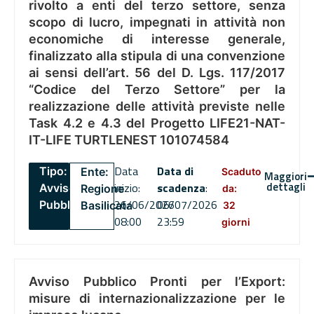
rivolto a enti del terzo settore, senza
scopo di lucro, impegnati in attività non
economiche di interesse generale,
finalizzato alla stipula di una convenzione
ai sensi dell’art. 56 del D. Lgs. 117/2017
“Codice del Terzo Settore” per la
realizzazione delle attività previste nelle
Task 4.2 e 4.3 del Progetto LIFE21-NAT-
IT-LIFE TURTLENEST 101074584
Data
Data di
Tipo:
Ente:
Scaduto
Maggiori
dettagli
inizio:
scadenza
:
Avviso
Regione
da:
26/06/2026
06/07/2026
Pubblico
Basilicata
32
08:00
23:59
giorni
Avviso Pubblico Pronti per l’Export:
misure di internazionalizzazione per le