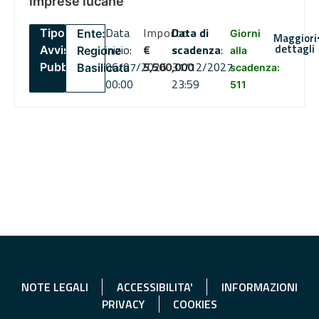
imprese lucane
Data
Importo
Data di
Tipo:
Ente:
Giorni
Maggiori
dettagli
inizio:
€
scadenza
:
Avviso
Regione
alla
06/07/2026
5,500,000
31/12/2027
Pubblico
Basilicata
scadenza:
00:00
23:59
511
NOTE LEGALI
ACCESSIBILITA'
INFORMAZIONI
PRIVACY
COOKIES