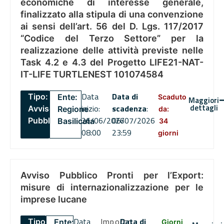
economiche di interesse generale,
finalizzato alla stipula di una convenzione
ai sensi dell’art. 56 del D. Lgs. 117/2017
“Codice del Terzo Settore” per la
realizzazione delle attività previste nelle
Task 4.2 e 4.3 del Progetto LIFE21-NAT-
IT-LIFE TURTLENEST 101074584
Data
Data di
Tipo:
Ente:
Scaduto
Maggiori
dettagli
inizio:
scadenza
:
Avviso
Regione
da:
26/06/2026
06/07/2026
Pubblico
Basilicata
34
08:00
23:59
giorni
Avviso Pubblico Pronti per l’Export:
misure di internazionalizzazione per le
imprese lucane
Data
Importo
Data di
Tipo:
Ente:
Giorni