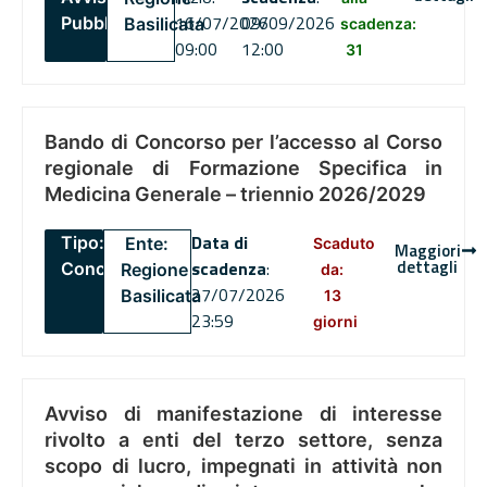
16/07/2026
09/09/2026
Pubblico
Basilicata
scadenza:
09:00
12:00
31
Bando di Concorso per l’accesso al Corso
regionale di Formazione Specifica in
Medicina Generale – triennio 2026/2029
Data di
Tipo:
Ente:
Scaduto
Maggiori
dettagli
scadenza
:
Concorsi
Regione
da:
27/07/2026
Basilicata
13
23:59
giorni
Avviso di manifestazione di interesse
rivolto a enti del terzo settore, senza
scopo di lucro, impegnati in attività non