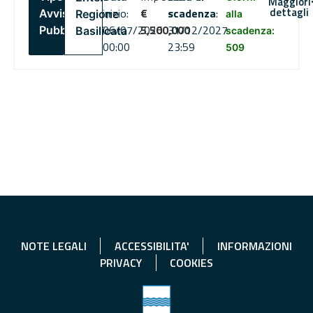
Maggiori
dettagli
inizio:
€
scadenza
:
Avviso
Regione
alla
06/07/2026
5,500,000
31/12/2027
Pubblico
Basilicata
scadenza:
00:00
23:59
509
NOTE LEGALI
ACCESSIBILITA'
INFORMAZIONI
PRIVACY
COOKIES