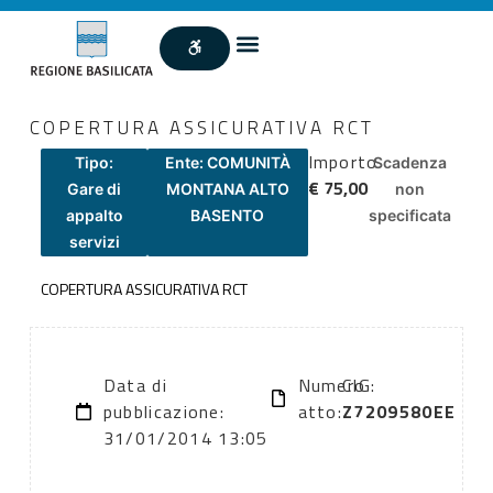
COPERTURA ASSICURATIVA RCT
Importo
Tipo:
Ente: COMUNITÀ
Scadenza
€ 75,00
Gare di
MONTANA ALTO
non
appalto
BASENTO
specificata
servizi
COPERTURA ASSICURATIVA RCT
Data di
Numero
CIG:
pubblicazione:
atto:
Z7209580EE
31/01/2014 13:05