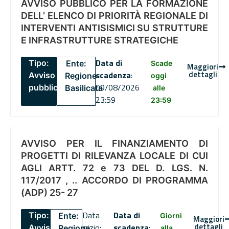
AVVISO PUBBLICO PER LA FORMAZIONE
DELL’ ELENCO DI PRIORITÀ REGIONALE DI
INTERVENTI ANTISISMICI SU STRUTTURE
E INFRASTRUTTURE STRATEGICHE
Data di
Tipo:
Ente:
Scade
Maggiori
dettagli
scadenza
:
Avviso
Regione
oggi
09/08/2026
pubblico
Basilicata
alle
23:59
23:59
AVVISO PER IL FINANZIAMENTO DI
PROGETTI DI RILEVANZA LOCALE DI CUI
AGLI ARTT. 72 e 73 DEL D. LGS. N.
117/2017 , .. ACCORDO DI PROGRAMMA
(ADP) 25- 27
Data
Data di
Tipo:
Ente:
Giorni
Maggiori
dettagli
inizio:
scadenza
:
Avviso
Regione
alla