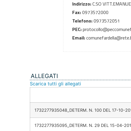
Indirizzo:
C.SO VITT.EMANUE
Fax:
0973572000
Telefono:
0973572051
PEC:
protocollo@peccomunefa
Email:
comunefardella@rete.ba
ALLEGATI
Scarica tutti gli allegati
1732277935048_DETERM. N. 100 DEL 17-10-20
1732277935095_DETERM. N. 29 DEL 15-04-201