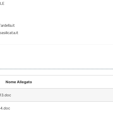
LE
rdella.it
silicata.it
Nome Allegato
13.doc
4.doc