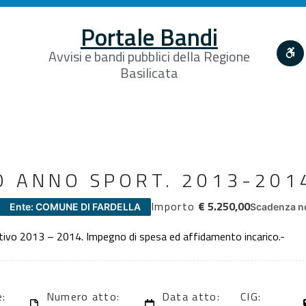
Portale Bandi
Avvisi e bandi pubblici della Regione
Basilicata
 ANNO SPORT. 2013-201
Importo
€ 5.250,00
Ente: COMUNE DI FARDELLA
Scadenza no
ivo 2013 – 2014. Impegno di spesa ed affidamento incarico.-
e:
Numero atto:
Data atto:
CIG: