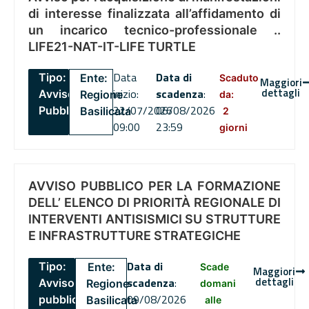
di interesse finalizzata all’affidamento di
un incarico tecnico-professionale ..
LIFE21-NAT-IT-LIFE TURTLE
Data
Data di
Tipo:
Ente:
Scaduto
Maggiori
dettagli
inizio:
scadenza
:
Avviso
Regione
da:
22/07/2026
06/08/2026
Pubblico
Basilicata
2
09:00
23:59
giorni
AVVISO PUBBLICO PER LA FORMAZIONE
DELL’ ELENCO DI PRIORITÀ REGIONALE DI
INTERVENTI ANTISISMICI SU STRUTTURE
E INFRASTRUTTURE STRATEGICHE
Data di
Tipo:
Ente:
Scade
Maggiori
dettagli
scadenza
:
Avviso
Regione
domani
09/08/2026
pubblico
Basilicata
alle