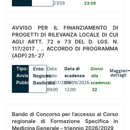
23:59
23:59
AVVISO PER IL FINANZIAMENTO DI
PROGETTI DI RILEVANZA LOCALE DI CUI
AGLI ARTT. 72 e 73 DEL D. LGS. N.
117/2017 , .. ACCORDO DI PROGRAMMA
(ADP) 25- 27
Data
Data di
Tipo:
Ente:
Giorni
Maggiori
dettagli
inizio:
scadenza
:
Avviso
Regione
alla
16/07/2026
09/09/2026
Pubblico
Basilicata
scadenza:
09:00
12:00
32
Bando di Concorso per l’accesso al Corso
regionale di Formazione Specifica in
Medicina Generale – triennio 2026/2029