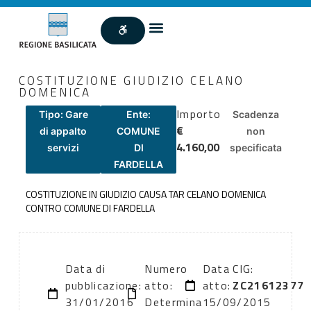
COSTITUZIONE GIUDIZIO CELANO
DOMENICA
Importo
Tipo: Gare
Ente:
Scadenza
€
di appalto
COMUNE
non
4.160,00
servizi
DI
specificata
FARDELLA
COSTITUZIONE IN GIUDIZIO CAUSA TAR CELANO DOMENICA
CONTRO COMUNE DI FARDELLA
Data di
Numero
Data
CIG:
pubblicazione:
atto:
atto:
ZC21612377
31/01/2016
Determina
15/09/2015