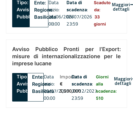
Data
Data di
Tipo:
Ente:
Scaduto
Maggiori
dettagli
inizio:
scadenza
:
Avviso
Regione
da:
26/06/2026
06/07/2026
Pubblico
Basilicata
33
08:00
23:59
giorni
Avviso Pubblico Pronti per l’Export:
misure di internazionalizzazione per le
imprese lucane
Data
Importo
Data di
Tipo:
Ente:
Giorni
Maggiori
dettagli
inizio:
€
scadenza
:
Avviso
Regione
alla
06/07/2026
5,500,000
31/12/2027
Pubblico
Basilicata
scadenza:
00:00
23:59
510