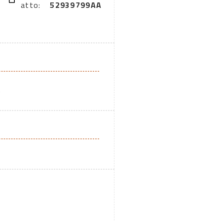
atto:
52939799AA
A