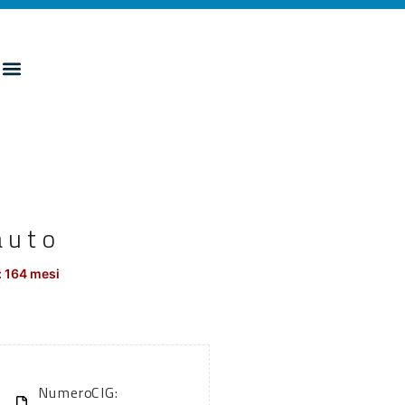
auto
: 164 mesi
Numero
CIG: