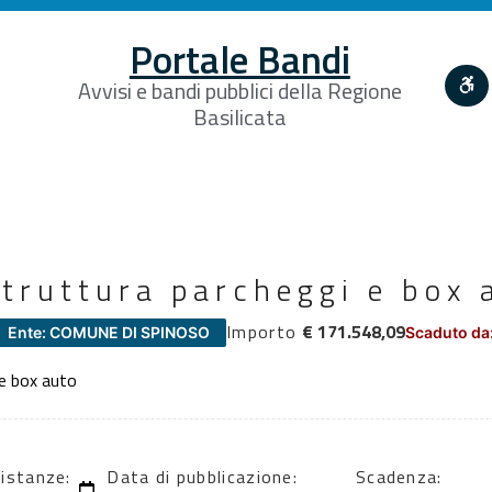
Portale Bandi
Avvisi e bandi pubblici della Regione
Basilicata
truttura parcheggi e box 
Importo
€ 171.548,09
Ente: COMUNE DI SPINOSO
Scaduto da
 e box auto
 istanze:
Data di pubblicazione:
Scadenza: