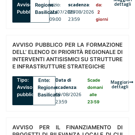
dettagli
inizio:
scadenza
:
Avviso
Regione
da:
22/07/2026
06/08/2026
Pubblico
Basilicata
2
09:00
23:59
giorni
AVVISO PUBBLICO PER LA FORMAZIONE
DELL’ ELENCO DI PRIORITÀ REGIONALE DI
INTERVENTI ANTISISMICI SU STRUTTURE
E INFRASTRUTTURE STRATEGICHE
Data di
Tipo:
Ente:
Scade
Maggiori
dettagli
scadenza
:
Avviso
Regione
domani
09/08/2026
pubblico
Basilicata
alle
23:59
23:59
AVVISO PER IL FINANZIAMENTO DI
PROGETTI DI RILEVANZA LOCALE DI CUI