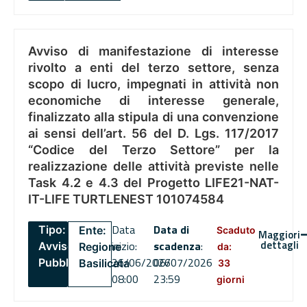
Avviso di manifestazione di interesse
rivolto a enti del terzo settore, senza
scopo di lucro, impegnati in attività non
economiche di interesse generale,
finalizzato alla stipula di una convenzione
ai sensi dell’art. 56 del D. Lgs. 117/2017
“Codice del Terzo Settore” per la
realizzazione delle attività previste nelle
Task 4.2 e 4.3 del Progetto LIFE21-NAT-
IT-LIFE TURTLENEST 101074584
Data
Data di
Tipo:
Ente:
Scaduto
Maggiori
dettagli
inizio:
scadenza
:
Avviso
Regione
da:
26/06/2026
06/07/2026
Pubblico
Basilicata
33
08:00
23:59
giorni