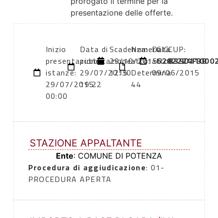
prorogato il termine per la
presentazione delle offerte.
Inizio
Data di
Scadenza:
Numero
Data
CIG:
CUP:
presentazione
pubblicazione:
29/10/2015
atto:
atto:
6282224F3B
B39D11000
istanze:
29/07/2015
12:30
Determina
09/06/2015
29/07/2015
19:22
44
00:00
STAZIONE APPALTANTE
Ente
: COMUNE DI POTENZA
Procedura di aggiudicazione
: 01-
PROCEDURA APERTA