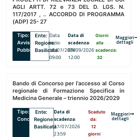
AGLI ARTT. 72 e 73 DEL D. LGS. N.
117/2017 , .. ACCORDO DI PROGRAMMA
(ADP) 25- 27
Data
Data di
Tipo:
Ente:
Giorni
Maggiori
dettagli
inizio:
scadenza
:
Avviso
Regione
alla
16/07/2026
09/09/2026
Pubblico
Basilicata
scadenza:
09:00
12:00
32
Bando di Concorso per l’accesso al Corso
regionale di Formazione Specifica in
Medicina Generale – triennio 2026/2029
Data di
Tipo:
Ente:
Scaduto
Maggiori
dettagli
scadenza
:
Concorsi
Regione
da:
27/07/2026
Basilicata
12
23:59
giorni