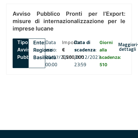
Avviso Pubblico Pronti per l’Export:
misure di internazionalizzazione per le
imprese lucane
Data
Importo
Data di
Tipo:
Ente:
Giorni
Maggiori
dettagli
inizio:
€
scadenza
:
Avviso
Regione
alla
06/07/2026
5,500,000
31/12/2027
Pubblico
Basilicata
scadenza:
00:00
23:59
510