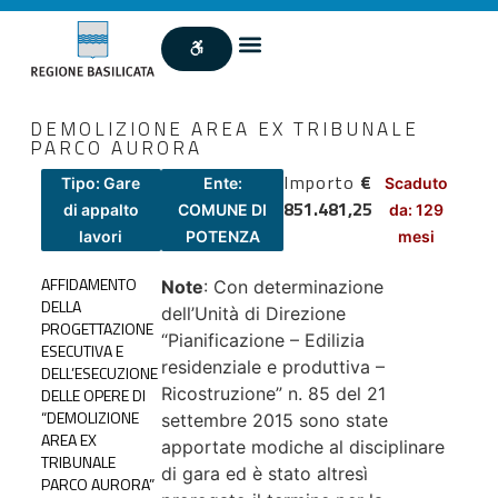
DEMOLIZIONE AREA EX TRIBUNALE
PARCO AURORA
Importo
€
Tipo: Gare
Ente:
Scaduto
851.481,25
di appalto
COMUNE DI
da: 129
lavori
POTENZA
mesi
AFFIDAMENTO
Note
: Con determinazione
DELLA
dell’Unità di Direzione
PROGETTAZIONE
“Pianificazione – Edilizia
ESECUTIVA E
residenziale e produttiva –
DELL’ESECUZIONE
Ricostruzione” n. 85 del 21
DELLE OPERE DI
“DEMOLIZIONE
settembre 2015 sono state
AREA EX
apportate modiche al disciplinare
TRIBUNALE
di gara ed è stato altresì
PARCO AURORA”