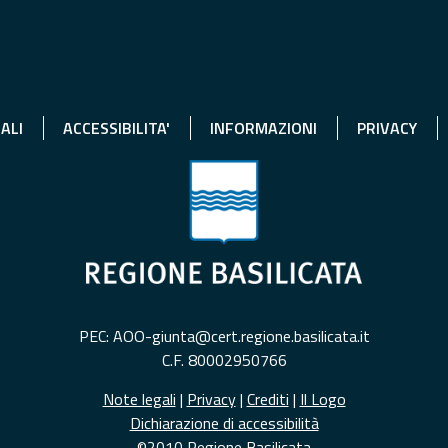
ALI
ACCESSIBILITA'
INFORMAZIONI
PRIVACY
PEC: AOO-giunta@cert.regione.basilicata.it
C.F. 80002950766
Note legali
|
Privacy
|
Crediti
|
Il Logo
Dichiarazione di accessibilità
©2010 Regione Basilicata