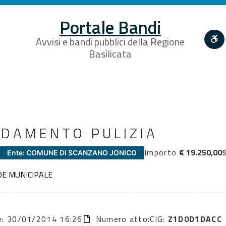
Portale Bandi
Avvisi e bandi pubblici della Regione
Basilicata
FIDAMENTO PULIZIA
Importo
€ 19.250,00
Ente: COMUNE DI SCANZANO JONICO
S
EDE MUNICIPALE
ne: 30/01/2014 16:26
Numero atto:
CIG:
Z1D0D1DACC