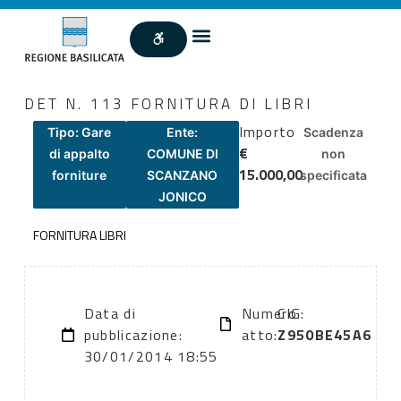
DET N. 113 FORNITURA DI LIBRI
Importo
Tipo: Gare
Ente:
Scadenza
€
di appalto
COMUNE DI
non
15.000,00
forniture
SCANZANO
specificata
JONICO
FORNITURA LIBRI
Data di
Numero
CIG:
pubblicazione:
atto:
Z950BE45A6
30/01/2014 18:55