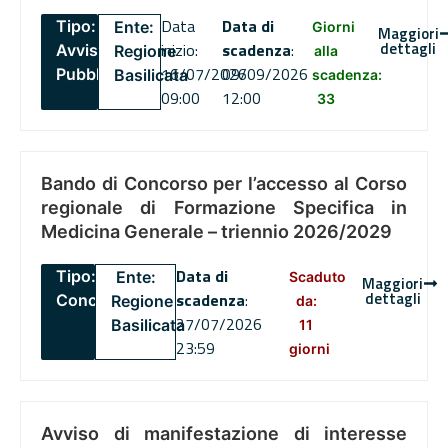
Data
Data di
Tipo:
Ente:
Giorni
Maggiori
dettagli
inizio:
scadenza
:
Avviso
Regione
alla
16/07/2026
09/09/2026
Pubblico
Basilicata
scadenza:
09:00
12:00
33
Bando di Concorso per l’accesso al Corso
regionale di Formazione Specifica in
Medicina Generale – triennio 2026/2029
Data di
Tipo:
Ente:
Scaduto
Maggiori
dettagli
scadenza
:
Concorsi
Regione
da:
27/07/2026
Basilicata
11
23:59
giorni
Avviso di manifestazione di interesse