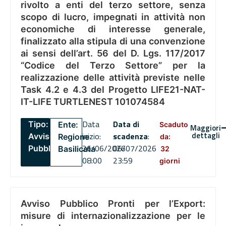
rivolto a enti del terzo settore, senza
scopo di lucro, impegnati in attività non
economiche di interesse generale,
finalizzato alla stipula di una convenzione
ai sensi dell’art. 56 del D. Lgs. 117/2017
“Codice del Terzo Settore” per la
realizzazione delle attività previste nelle
Task 4.2 e 4.3 del Progetto LIFE21-NAT-
IT-LIFE TURTLENEST 101074584
Data
Data di
Tipo:
Ente:
Scaduto
Maggiori
dettagli
inizio:
scadenza
:
Avviso
Regione
da:
26/06/2026
06/07/2026
Pubblico
Basilicata
32
08:00
23:59
giorni
Avviso Pubblico Pronti per l’Export:
misure di internazionalizzazione per le