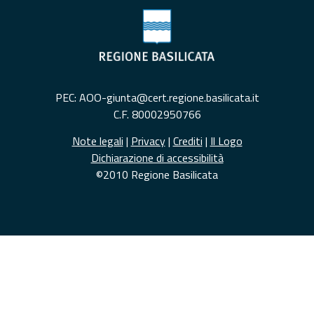
PEC: AOO-giunta@cert.regione.basilicata.it
C.F. 80002950766
Note legali
|
Privacy
|
Crediti
|
Il Logo
Dichiarazione di accessibilità
©2010 Regione Basilicata