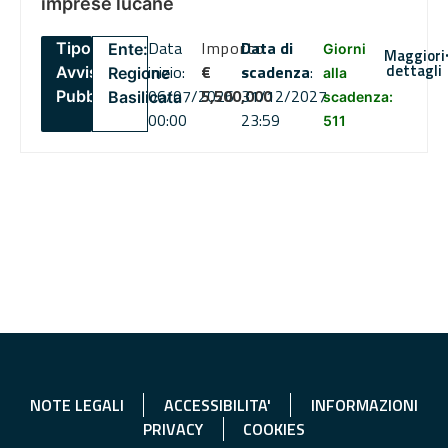
imprese lucane
Data
Importo
Data di
Tipo:
Ente:
Giorni
Maggiori
dettagli
inizio:
€
scadenza
:
Avviso
Regione
alla
06/07/2026
5,500,000
31/12/2027
Pubblico
Basilicata
scadenza:
00:00
23:59
511
NOTE LEGALI
ACCESSIBILITA'
INFORMAZIONI
PRIVACY
COOKIES