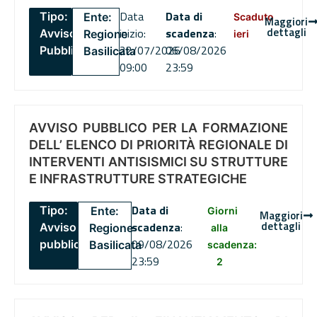
Data
Data di
Tipo:
Ente:
Scaduto
Maggiori
dettagli
inizio:
scadenza
:
Avviso
Regione
ieri
22/07/2026
06/08/2026
Pubblico
Basilicata
09:00
23:59
AVVISO PUBBLICO PER LA FORMAZIONE
DELL’ ELENCO DI PRIORITÀ REGIONALE DI
INTERVENTI ANTISISMICI SU STRUTTURE
E INFRASTRUTTURE STRATEGICHE
Data di
Tipo:
Ente:
Giorni
Maggiori
dettagli
scadenza
:
Avviso
Regione
alla
09/08/2026
pubblico
Basilicata
scadenza:
23:59
2