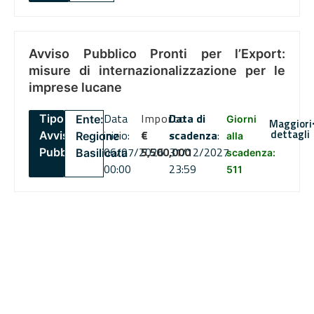
Avviso Pubblico Pronti per l’Export:
misure di internazionalizzazione per le
imprese lucane
Data
Importo
Data di
Tipo:
Ente:
Giorni
Maggiori
dettagli
inizio:
€
scadenza
:
Avviso
Regione
alla
06/07/2026
5,500,000
31/12/2027
Pubblico
Basilicata
scadenza:
00:00
23:59
511