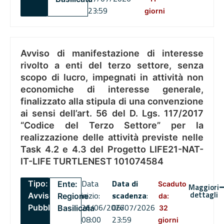
23:59
giorni
Avviso di manifestazione di interesse
rivolto a enti del terzo settore, senza
scopo di lucro, impegnati in attività non
economiche di interesse generale,
finalizzato alla stipula di una convenzione
ai sensi dell’art. 56 del D. Lgs. 117/2017
“Codice del Terzo Settore” per la
realizzazione delle attività previste nelle
Task 4.2 e 4.3 del Progetto LIFE21-NAT-
IT-LIFE TURTLENEST 101074584
Data
Data di
Tipo:
Ente:
Scaduto
Maggiori
dettagli
inizio:
scadenza
:
Avviso
Regione
da:
26/06/2026
06/07/2026
Pubblico
Basilicata
32
08:00
23:59
giorni