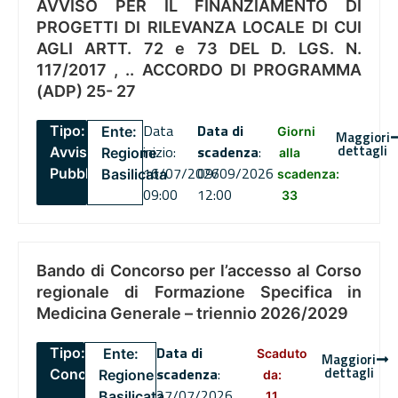
AVVISO PER IL FINANZIAMENTO DI
PROGETTI DI RILEVANZA LOCALE DI CUI
AGLI ARTT. 72 e 73 DEL D. LGS. N.
117/2017 , .. ACCORDO DI PROGRAMMA
(ADP) 25- 27
Data
Data di
Tipo:
Ente:
Giorni
Maggiori
dettagli
inizio:
scadenza
:
Avviso
Regione
alla
16/07/2026
09/09/2026
Pubblico
Basilicata
scadenza:
09:00
12:00
33
Bando di Concorso per l’accesso al Corso
regionale di Formazione Specifica in
Medicina Generale – triennio 2026/2029
Data di
Tipo:
Ente:
Scaduto
Maggiori
dettagli
scadenza
:
Concorsi
Regione
da:
27/07/2026
Basilicata
11