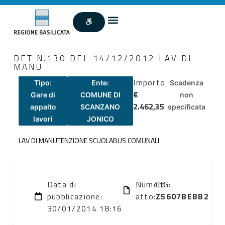
DET N.130 DEL 14/12/2012 LAV DI
MANU
Importo
Tipo:
Ente:
Scadenza
€
Gare di
COMUNE DI
non
2.462,35
appalto
SCANZANO
specificata
lavori
JONICO
LAV DI MANUTENZIONE SCUOLABUS COMUNALI
Data di
Numero
CIG:
pubblicazione:
atto:
Z5607BEBB2
30/01/2014 18:16