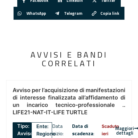
Facebook
Linkedin
Twitter
WhatsApp
Telegram
Copia link
AVVISI E BANDI
CORRELATI
Avviso per l’acquisizione di manifestazioni
di interesse finalizzata all’affidamento di
un incarico tecnico-professionale ..
LIFE21-NAT-IT-LIFE TURTLE
Data
Data di
Tipo:
Ente:
Scaduto
Maggiori
dettagli
inizio:
scadenza
:
Avviso
Regione
ieri