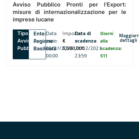
Avviso Pubblico Pronti per l’Export:
misure di internazionalizzazione per le
imprese lucane
Data
Importo
Data di
Tipo:
Ente:
Giorni
Maggiori
dettagli
inizio:
€
scadenza
:
Avviso
Regione
alla
06/07/2026
5,500,000
31/12/2027
Pubblico
Basilicata
scadenza:
00:00
23:59
511