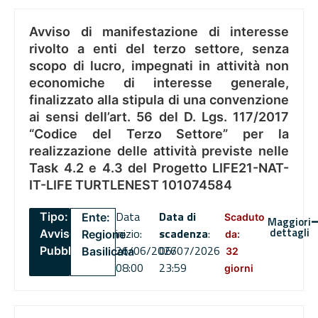
Avviso di manifestazione di interesse
rivolto a enti del terzo settore, senza
scopo di lucro, impegnati in attività non
economiche di interesse generale,
finalizzato alla stipula di una convenzione
ai sensi dell’art. 56 del D. Lgs. 117/2017
“Codice del Terzo Settore” per la
realizzazione delle attività previste nelle
Task 4.2 e 4.3 del Progetto LIFE21-NAT-
IT-LIFE TURTLENEST 101074584
Data
Data di
Tipo:
Ente:
Scaduto
Maggiori
dettagli
inizio:
scadenza
:
Avviso
Regione
da:
26/06/2026
06/07/2026
Pubblico
Basilicata
32
08:00
23:59
giorni