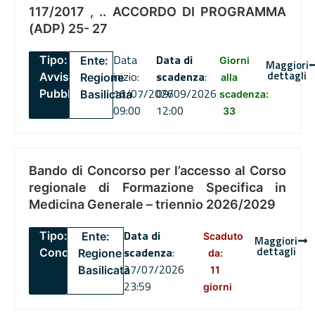
117/2017 , .. ACCORDO DI PROGRAMMA
(ADP) 25- 27
Data
Data di
Tipo:
Ente:
Giorni
Maggiori
dettagli
inizio:
scadenza
:
Avviso
Regione
alla
16/07/2026
09/09/2026
Pubblico
Basilicata
scadenza:
09:00
12:00
33
Bando di Concorso per l’accesso al Corso
regionale di Formazione Specifica in
Medicina Generale – triennio 2026/2029
Data di
Tipo:
Ente:
Scaduto
Maggiori
dettagli
scadenza
:
Concorsi
Regione
da:
27/07/2026
Basilicata
11
23:59
giorni