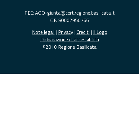
PEC: AOO-giunta@cert.regione.basilicata.it
C.F. 80002950766
Note legali
|
Privacy
|
Crediti
|
Il Logo
Dichiarazione di accessibilità
©2010 Regione Basilicata