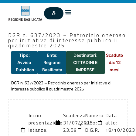
DGR n. 637/2023 – Patrocinio oneroso
per iniziative di interesse pubblico II
quadrimestre 2025
Tipo:
Ente:
Destinatari:
Scaduto
Avviso
Regione
CITTADINI E
da: 12
Pubblico
Basilicata
IMPRESE
mesi
DGR n. 637/2023 – Patrocinio oneroso per iniziative di
interesse pubblico II quadrimestre 2025
Inizio
Scadenza:
Numero
Data
presentazione
31/07/2025
atto:
atto:
istanze:
23:59
D.G.R.
18/10/2023