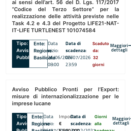
ai sensi dell’art. 56 del D. Lgs. 117/2017
“Codice del Terzo Settore” per la
realizzazione delle attività previste nelle
Task 4.2 e 4.3 del Progetto LIFE21-NAT-
IT-LIFE TURTLENEST 101074584
Data
Data di
Tipo:
Ente:
Scaduto
Maggiori
dettagli
inizio:
scadenza
:
Avviso
Regione
da:
26/06/2026
06/07/2026
Pubblico
Basilicata
32
08:00
23:59
giorni
Avviso Pubblico Pronti per l’Export:
misure di internazionalizzazione per le
imprese lucane
Data
Importo
Data di
Tipo:
Ente:
Giorni
Maggiori
dettagli
inizio:
€
scadenza
:
Avviso
Regione
alla
06/07/2026
5,500,000
31/12/2027
Pubblico
Basilicata
scadenza: