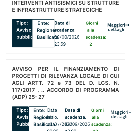
INTERVENTI ANTISISMICI SU STRUTTURE
E INFRASTRUTTURE STRATEGICHE
Data di
Tipo:
Ente:
Giorni
Maggiori
dettagli
scadenza
:
Avviso
Regione
alla
09/08/2026
pubblico
Basilicata
scadenza:
23:59
2
AVVISO PER IL FINANZIAMENTO DI
PROGETTI DI RILEVANZA LOCALE DI CUI
AGLI ARTT. 72 e 73 DEL D. LGS. N.
117/2017 , .. ACCORDO DI PROGRAMMA
(ADP) 25- 27
Data
Data di
Tipo:
Ente:
Giorni
Maggiori
dettagli
inizio:
scadenza
:
Avviso
Regione
alla
16/07/2026
09/09/2026
Pubblico
Basilicata
scadenza: