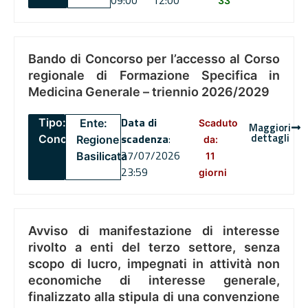
09:00
12:00
33
Bando di Concorso per l’accesso al Corso
regionale di Formazione Specifica in
Medicina Generale – triennio 2026/2029
Data di
Tipo:
Ente:
Scaduto
Maggiori
dettagli
scadenza
:
Concorsi
Regione
da:
27/07/2026
Basilicata
11
23:59
giorni
Avviso di manifestazione di interesse
rivolto a enti del terzo settore, senza
scopo di lucro, impegnati in attività non
economiche di interesse generale,
finalizzato alla stipula di una convenzione