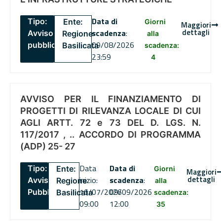
Data di
Tipo:
Ente:
Giorni
Maggiori
dettagli
scadenza
:
Avviso
Regione
alla
09/08/2026
pubblico
Basilicata
scadenza:
23:59
4
AVVISO PER IL FINANZIAMENTO DI
PROGETTI DI RILEVANZA LOCALE DI CUI
AGLI ARTT. 72 e 73 DEL D. LGS. N.
117/2017 , .. ACCORDO DI PROGRAMMA
(ADP) 25- 27
Data
Data di
Tipo:
Ente:
Giorni
Maggiori
dettagli
inizio:
scadenza
:
Avviso
Regione
alla
16/07/2026
09/09/2026
Pubblico
Basilicata
scadenza:
09:00
12:00
35