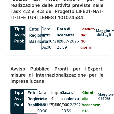
realizzazione delle attività previste nelle
Task 4.2 e 4.3 del Progetto LIFE21-NAT-
IT-LIFE TURTLENEST 101074584
Data
Data di
Tipo:
Ente:
Scaduto
Maggiori
dettagli
inizio:
scadenza
:
Avviso
Regione
da:
26/06/2026
06/07/2026
Pubblico
Basilicata
30
08:00
23:59
giorni
Avviso Pubblico Pronti per l’Export:
misure di internazionalizzazione per le
imprese lucane
Data
Importo
Data di
Tipo:
Ente:
Giorni
Maggiori
dettagli
inizio:
€
scadenza
:
Avviso
Regione
alla
06/07/2026
5,500,000
31/12/2027
Pubblico
Basilicata
scadenza:
00:00
23:59
513