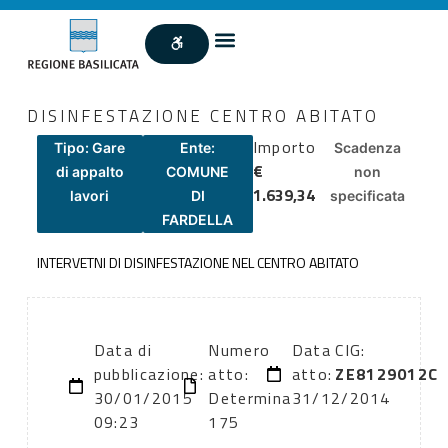
DISINFESTAZIONE CENTRO ABITATO
Importo
Tipo: Gare
Ente:
Scadenza
€
di appalto
COMUNE
non
1.639,34
lavori
DI
specificata
FARDELLA
INTERVETNI DI DISINFESTAZIONE NEL CENTRO ABITATO
Data di
Numero
Data
CIG:
pubblicazione:
atto:
atto:
ZE8129012C
30/01/2015
Determina
31/12/2014
09:23
175