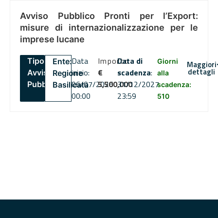
Avviso Pubblico Pronti per l’Export:
misure di internazionalizzazione per le
imprese lucane
Data
Importo
Data di
Tipo:
Ente:
Giorni
Maggiori
dettagli
inizio:
€
scadenza
:
Avviso
Regione
alla
06/07/2026
5,500,000
31/12/2027
Pubblico
Basilicata
scadenza:
00:00
23:59
510