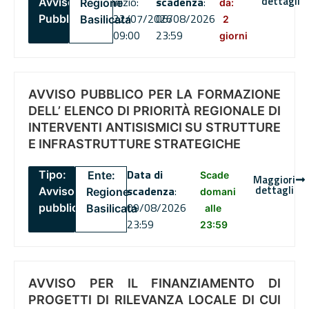
dettagli
inizio:
scadenza
:
Avviso
Regione
da:
22/07/2026
06/08/2026
Pubblico
Basilicata
2
09:00
23:59
giorni
AVVISO PUBBLICO PER LA FORMAZIONE
DELL’ ELENCO DI PRIORITÀ REGIONALE DI
INTERVENTI ANTISISMICI SU STRUTTURE
E INFRASTRUTTURE STRATEGICHE
Data di
Tipo:
Ente:
Scade
Maggiori
dettagli
scadenza
:
Avviso
Regione
domani
09/08/2026
pubblico
Basilicata
alle
23:59
23:59
AVVISO PER IL FINANZIAMENTO DI
PROGETTI DI RILEVANZA LOCALE DI CUI