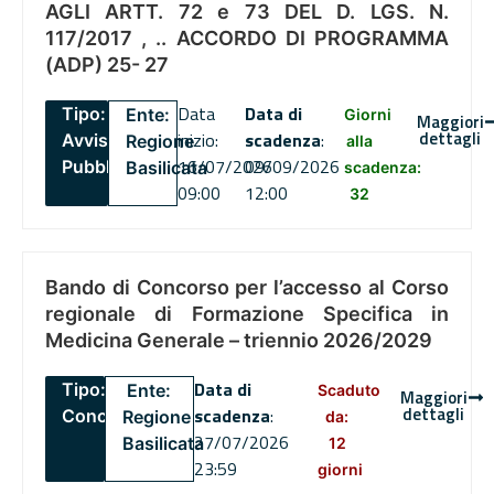
AGLI ARTT. 72 e 73 DEL D. LGS. N.
117/2017 , .. ACCORDO DI PROGRAMMA
(ADP) 25- 27
Data
Data di
Tipo:
Ente:
Giorni
Maggiori
dettagli
inizio:
scadenza
:
Avviso
Regione
alla
16/07/2026
09/09/2026
Pubblico
Basilicata
scadenza:
09:00
12:00
32
Bando di Concorso per l’accesso al Corso
regionale di Formazione Specifica in
Medicina Generale – triennio 2026/2029
Data di
Tipo:
Ente:
Scaduto
Maggiori
dettagli
scadenza
:
Concorsi
Regione
da:
27/07/2026
Basilicata
12
23:59
giorni