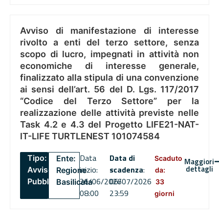
Avviso di manifestazione di interesse
rivolto a enti del terzo settore, senza
scopo di lucro, impegnati in attività non
economiche di interesse generale,
finalizzato alla stipula di una convenzione
ai sensi dell’art. 56 del D. Lgs. 117/2017
“Codice del Terzo Settore” per la
realizzazione delle attività previste nelle
Task 4.2 e 4.3 del Progetto LIFE21-NAT-
IT-LIFE TURTLENEST 101074584
Data
Data di
Tipo:
Ente:
Scaduto
Maggiori
dettagli
inizio:
scadenza
:
Avviso
Regione
da:
26/06/2026
06/07/2026
Pubblico
Basilicata
33
08:00
23:59
giorni