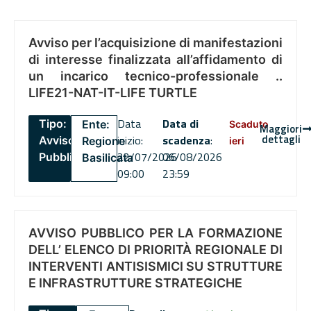
Avviso per l’acquisizione di manifestazioni
di interesse finalizzata all’affidamento di
un incarico tecnico-professionale ..
LIFE21-NAT-IT-LIFE TURTLE
Data
Data di
Tipo:
Ente:
Scaduto
Maggiori
dettagli
inizio:
scadenza
:
Avviso
Regione
ieri
22/07/2026
06/08/2026
Pubblico
Basilicata
09:00
23:59
AVVISO PUBBLICO PER LA FORMAZIONE
DELL’ ELENCO DI PRIORITÀ REGIONALE DI
INTERVENTI ANTISISMICI SU STRUTTURE
E INFRASTRUTTURE STRATEGICHE