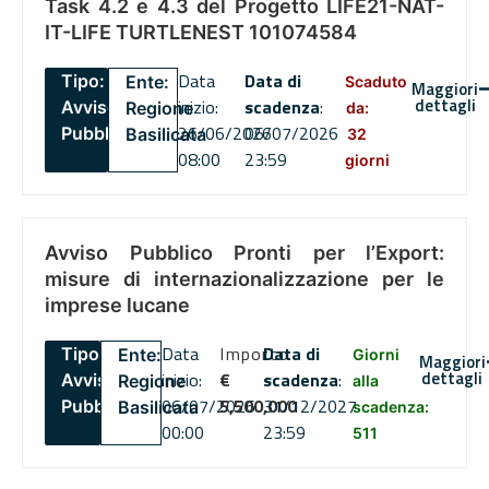
Task 4.2 e 4.3 del Progetto LIFE21-NAT-
IT-LIFE TURTLENEST 101074584
Data
Data di
Tipo:
Ente:
Scaduto
Maggiori
dettagli
inizio:
scadenza
:
Avviso
Regione
da:
26/06/2026
06/07/2026
Pubblico
Basilicata
32
08:00
23:59
giorni
Avviso Pubblico Pronti per l’Export:
misure di internazionalizzazione per le
imprese lucane
Data
Importo
Data di
Tipo:
Ente:
Giorni
Maggiori
dettagli
inizio:
€
scadenza
:
Avviso
Regione
alla
06/07/2026
5,500,000
31/12/2027
Pubblico
Basilicata
scadenza:
00:00
23:59
511