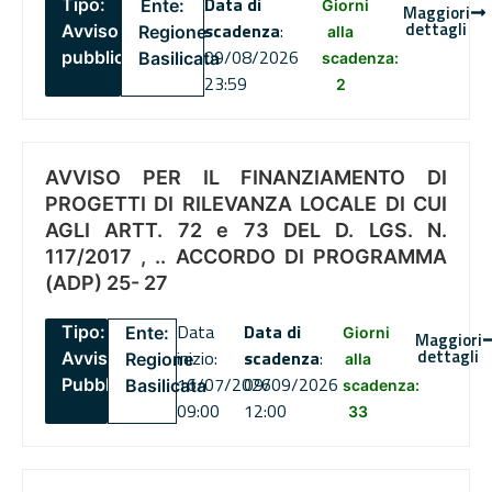
Data di
Tipo:
Ente:
Giorni
Maggiori
dettagli
scadenza
:
Avviso
Regione
alla
09/08/2026
pubblico
Basilicata
scadenza:
23:59
2
AVVISO PER IL FINANZIAMENTO DI
PROGETTI DI RILEVANZA LOCALE DI CUI
AGLI ARTT. 72 e 73 DEL D. LGS. N.
117/2017 , .. ACCORDO DI PROGRAMMA
(ADP) 25- 27
Data
Data di
Tipo:
Ente:
Giorni
Maggiori
dettagli
inizio:
scadenza
:
Avviso
Regione
alla
16/07/2026
09/09/2026
Pubblico
Basilicata
scadenza:
09:00
12:00
33