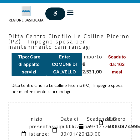
Ditta Centro Cinofilo Le Colline Picerno
(PZ) . Impegno spesa per
mantenimento cani randagi
Importo
Tipo: Gare
Ente:
Scaduto
€
di appalto
COMUNE DI
da: 163
2.531,00
servizi
CALVELLO
mesi
Ditta Centro Cinofilo Le Colline Picerno (PZ) . Impegno spesa
per mantenimento cani randagi
Inizio
Data di
Scadenza:
Numero
CIG:
presentazione
pubblicazione:
29/12/2012
atto:
Z3C087499
istanze:
30/01/2014
23:00